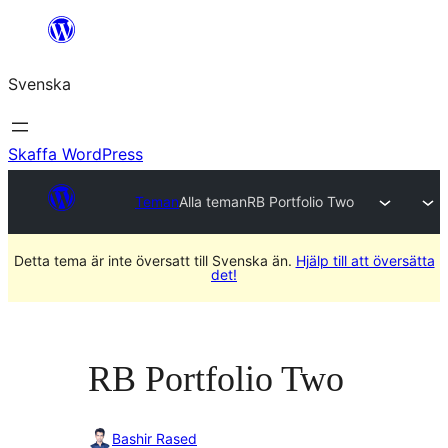
Hoppa
till
Svenska
innehåll
Skaffa WordPress
Teman
Alla teman
RB Portfolio Two
Detta tema är inte översatt till Svenska än.
Hjälp till att översätta
det!
RB Portfolio Two
Bashir Rased