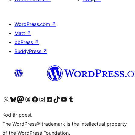
WordPress.com
↗
Matt
↗
bbPress
↗
BuddyPress
↗
Besök vår X-konto (f.d. Twitter)
Besök vårt Bluesky-konto
Besök vårt Mastodon-konto
Besök vårt Thread-konto
Besök vår Facebook-sida
Besök vårt Instagram-konto
Besök vårt LinkedIn-konto
Besök vårt TikTok-konto
Besök vår YouTube-kanal
Besök vårt Tumblr-konto
Kod är poesi.
The WordPress® trademark is the intellectual property
of the WordPress Foundation.