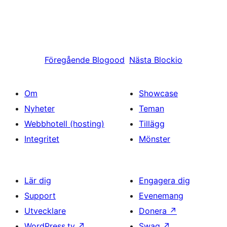
Föregående
Blogood
Nästa
Blockio
Om
Showcase
Nyheter
Teman
Webbhotell (hosting)
Tillägg
Integritet
Mönster
Lär dig
Engagera dig
Support
Evenemang
Utvecklare
Donera
↗
WordPress.tv
↗
Swag
↗