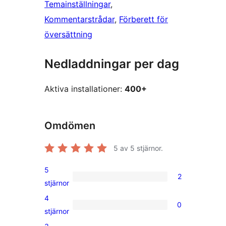
Temainställningar
, 
Kommentarstrådar
, 
Förberett för
översättning
Nedladdningar per dag
Aktiva installationer:
400+
Omdömen
5
av 5 stjärnor.
5
2
2
stjärnor
5-
4
0
stjärniga
0
stjärnor
recensioner
4-