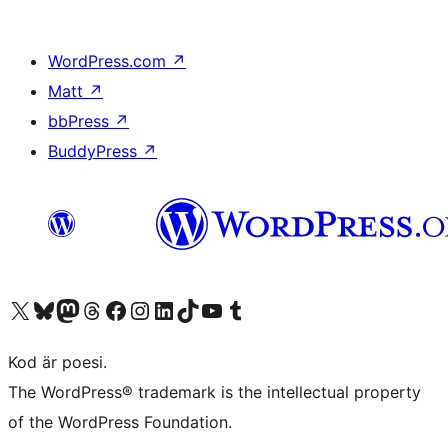
WordPress.com
↗
Matt
↗
bbPress
↗
BuddyPress
↗
Besök vår X-konto (f.d. Twitter)
Besök vårt Bluesky-konto
Besök vårt Mastodon-konto
Besök vårt Thread-konto
Besök vår Facebook-sida
Besök vårt Instagram-konto
Besök vårt LinkedIn-konto
Besök vårt TikTok-konto
Besök vår YouTube-kanal
Besök vårt Tumblr-konto
Kod är poesi.
The WordPress® trademark is the intellectual property
of the WordPress Foundation.