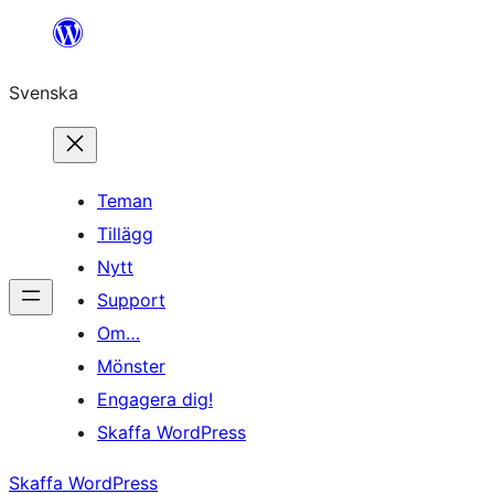
Hoppa
till
Svenska
innehåll
Teman
Tillägg
Nytt
Support
Om…
Mönster
Engagera dig!
Skaffa WordPress
Skaffa WordPress