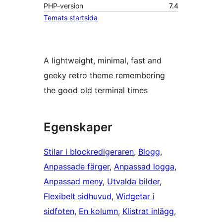
PHP-version
7.4
Temats startsida
A lightweight, minimal, fast and
geeky retro theme remembering
the good old terminal times
Egenskaper
Stilar i blockredigeraren
, 
Blogg
, 
Anpassade färger
, 
Anpassad logga
, 
Anpassad meny
, 
Utvalda bilder
, 
Flexibelt sidhuvud
, 
Widgetar i
sidfoten
, 
En kolumn
, 
Klistrat inlägg
, 