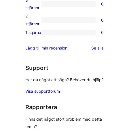
3
0
stjärniga
0
stjärnor
recensioner
3-
2
0
stjärniga
0
stjärnor
recensioner
2-
1 stjärna
0
0
stjärniga
1-
recensioner
recensioner
Lägg till min recension
Se alla
stjärniga
recensioner
Support
Har du något att säga? Behöver du hjälp?
Visa supportforum
Rapportera
Finns det något stort problem med detta
tema?