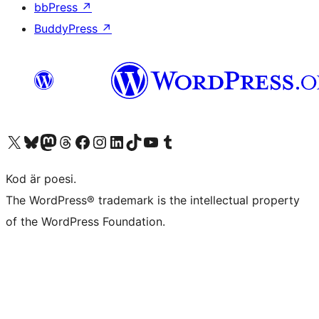
bbPress
↗
BuddyPress
↗
Besök vår X-konto (f.d. Twitter)
Besök vårt Bluesky-konto
Besök vårt Mastodon-konto
Besök vårt Thread-konto
Besök vår Facebook-sida
Besök vårt Instagram-konto
Besök vårt LinkedIn-konto
Besök vårt TikTok-konto
Besök vår YouTube-kanal
Besök vårt Tumblr-konto
Kod är poesi.
The WordPress® trademark is the intellectual property
of the WordPress Foundation.