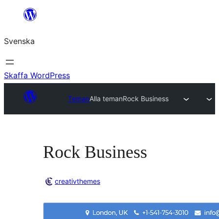
Hoppa
till
Svenska
innehåll
Skaffa WordPress
Teman
Alla teman
Rock Business
Rock Business
creativthemes