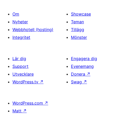
Om
Showcase
Nyheter
Teman
Webbhotell (hosting)
Tillägg
Integritet
Mönster
Lär dig
Engagera dig
Support
Evenemang
Utvecklare
Donera
↗
WordPress.tv
↗
Swag
↗
WordPress.com
↗
Matt
↗