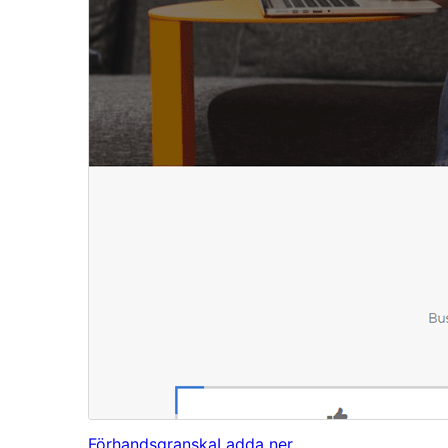
Förhandsgranska
Ladda ner