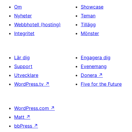
Om
Showcase
Nyheter
Teman
Webbhotell (hosting)
Tillägg
Integritet
Mönster
Lär dig
Engagera dig
Support
Evenemang
Utvecklare
Donera
↗
WordPress.tv
↗
Five for the Future
WordPress.com
↗
Matt
↗
bbPress
↗