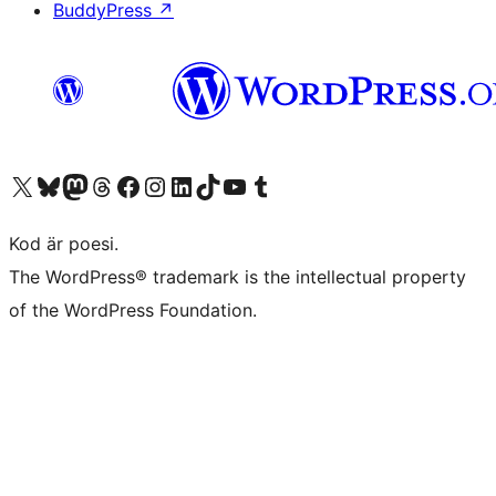
BuddyPress
↗
Besök vår X-konto (f.d. Twitter)
Besök vårt Bluesky-konto
Besök vårt Mastodon-konto
Besök vårt Thread-konto
Besök vår Facebook-sida
Besök vårt Instagram-konto
Besök vårt LinkedIn-konto
Besök vårt TikTok-konto
Besök vår YouTube-kanal
Besök vårt Tumblr-konto
Kod är poesi.
The WordPress® trademark is the intellectual property
of the WordPress Foundation.