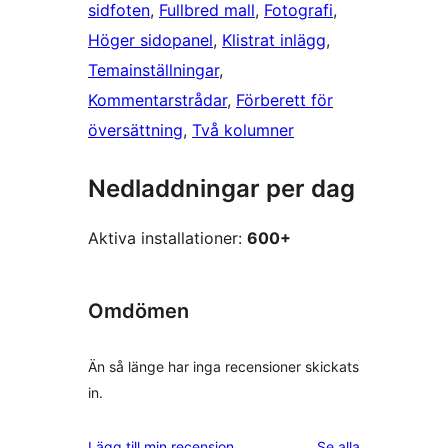
sidfoten
, 
Fullbred mall
, 
Fotografi
, 
Höger sidopanel
, 
Klistrat inlägg
, 
Temainställningar
, 
Kommentarstrådar
, 
Förberett för
översättning
, 
Två kolumner
Nedladdningar per dag
Aktiva installationer:
600+
Omdömen
Än så länge har inga recensioner skickats
in.
recensioner
Lägg till min recension
Se alla