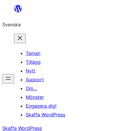
Hoppa
till
Svenska
innehåll
Teman
Tillägg
Nytt
Support
Om…
Mönster
Engagera dig!
Skaffa WordPress
Skaffa WordPress