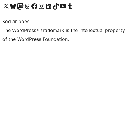
Besök vår X-konto (f.d. Twitter)
Besök vårt Bluesky-konto
Besök vårt Mastodon-konto
Besök vårt Thread-konto
Besök vår Facebook-sida
Besök vårt Instagram-konto
Besök vårt LinkedIn-konto
Besök vårt TikTok-konto
Besök vår YouTube-kanal
Besök vårt Tumblr-konto
Kod är poesi.
The WordPress® trademark is the intellectual property
of the WordPress Foundation.