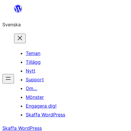
Hoppa
till
Svenska
innehåll
Teman
Tillägg
Nytt
Support
Om…
Mönster
Engagera dig!
Skaffa WordPress
Skaffa WordPress