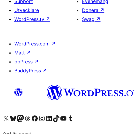
Support
Evenemang
Utvecklare
Donera
↗
WordPress.tv
↗
Swag
↗
WordPress.com
↗
Matt
↗
bbPress
↗
BuddyPress
↗
Besök vår X-konto (f.d. Twitter)
Besök vårt Bluesky-konto
Besök vårt Mastodon-konto
Besök vårt Thread-konto
Besök vår Facebook-sida
Besök vårt Instagram-konto
Besök vårt LinkedIn-konto
Besök vårt TikTok-konto
Besök vår YouTube-kanal
Besök vårt Tumblr-konto
Kod är poesi.