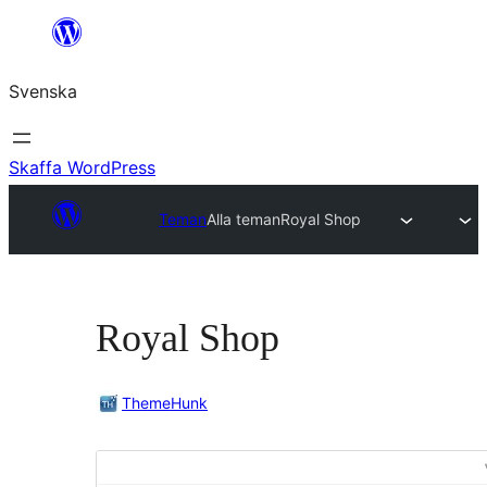
Hoppa
till
Svenska
innehåll
Skaffa WordPress
Teman
Alla teman
Royal Shop
Royal Shop
ThemeHunk