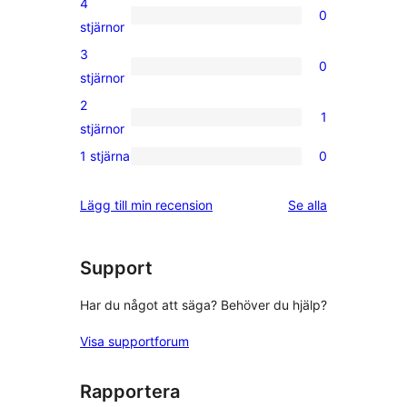
4
0
stjärnig
0
stjärnor
recension
4-
3
0
stjärniga
0
stjärnor
recensioner
3-
2
1
stjärniga
1
stjärnor
recensioner
2-
1 stjärna
0
0
stjärnig
1-
recension
recensioner
Lägg till min recension
Se alla
stjärniga
recensioner
Support
Har du något att säga? Behöver du hjälp?
Visa supportforum
Rapportera