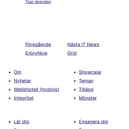
Trac-ärenden
Föregående
Nästa
IT News
EnjoyNow
Grid
Om
Showcase
Nyheter
Teman
Webbhotell (hosting)
Tillägg
Integritet
Mönster
Lär dig
Engagera dig