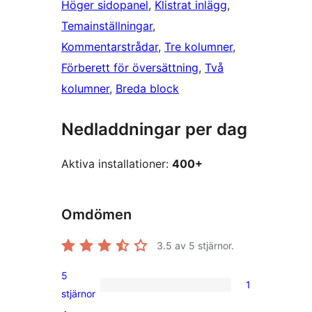
Höger sidopanel
, 
Klistrat inlägg
, 
Temainställningar
, 
Kommentarstrådar
, 
Tre kolumner
, 
Förberett för översättning
, 
Två
kolumner
, 
Breda block
Nedladdningar per dag
Aktiva installationer:
400+
Omdömen
3.5
av 5 stjärnor.
5
1
1
stjärnor
5-