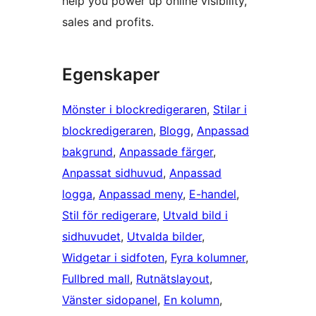
help you power up online visibility,
sales and profits.
Egenskaper
Mönster i blockredigeraren
, 
Stilar i
blockredigeraren
, 
Blogg
, 
Anpassad
bakgrund
, 
Anpassade färger
, 
Anpassat sidhuvud
, 
Anpassad
logga
, 
Anpassad meny
, 
E-handel
, 
Stil för redigerare
, 
Utvald bild i
sidhuvudet
, 
Utvalda bilder
, 
Widgetar i sidfoten
, 
Fyra kolumner
, 
Fullbred mall
, 
Rutnätslayout
, 
Vänster sidopanel
, 
En kolumn
, 