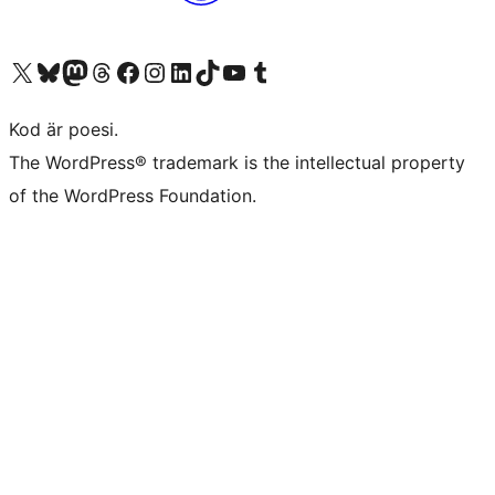
Besök vår X-konto (f.d. Twitter)
Besök vårt Bluesky-konto
Besök vårt Mastodon-konto
Besök vårt Thread-konto
Besök vår Facebook-sida
Besök vårt Instagram-konto
Besök vårt LinkedIn-konto
Besök vårt TikTok-konto
Besök vår YouTube-kanal
Besök vårt Tumblr-konto
Kod är poesi.
The WordPress® trademark is the intellectual property
of the WordPress Foundation.