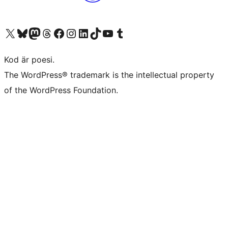
Besök vår X-konto (f.d. Twitter)
Besök vårt Bluesky-konto
Besök vårt Mastodon-konto
Besök vårt Thread-konto
Besök vår Facebook-sida
Besök vårt Instagram-konto
Besök vårt LinkedIn-konto
Besök vårt TikTok-konto
Besök vår YouTube-kanal
Besök vårt Tumblr-konto
Kod är poesi.
The WordPress® trademark is the intellectual property
of the WordPress Foundation.