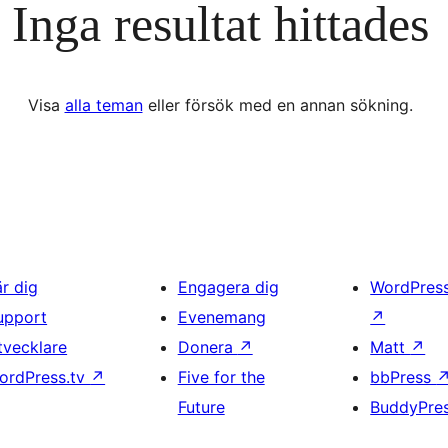
Inga resultat hittades
Visa
alla teman
eller försök med en annan sökning.
är dig
Engagera dig
WordPres
upport
Evenemang
↗
tvecklare
Donera
↗
Matt
↗
ordPress.tv
↗
Five for the
bbPress
Future
BuddyPre