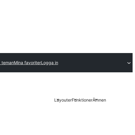
a teman
Mina favoriter
Logga in
Layouter
Funktioner
Ämnen