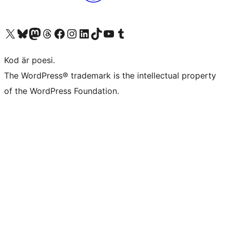
Besök vår X-konto (f.d. Twitter)
Besök vårt Bluesky-konto
Besök vårt Mastodon-konto
Besök vårt Thread-konto
Besök vår Facebook-sida
Besök vårt Instagram-konto
Besök vårt LinkedIn-konto
Besök vårt TikTok-konto
Besök vår YouTube-kanal
Besök vårt Tumblr-konto
Kod är poesi.
The WordPress® trademark is the intellectual property
of the WordPress Foundation.