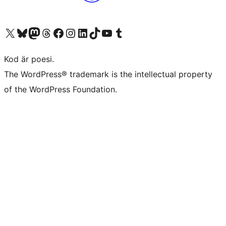
Besök vår X-konto (f.d. Twitter)
Besök vårt Bluesky-konto
Besök vårt Mastodon-konto
Besök vårt Thread-konto
Besök vår Facebook-sida
Besök vårt Instagram-konto
Besök vårt LinkedIn-konto
Besök vårt TikTok-konto
Besök vår YouTube-kanal
Besök vårt Tumblr-konto
Kod är poesi.
The WordPress® trademark is the intellectual property
of the WordPress Foundation.