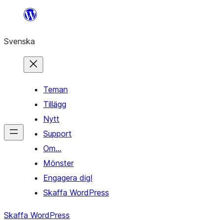
Hoppa
till
Svenska
innehåll
Teman
Tillägg
Nytt
Support
Om…
Mönster
Engagera dig!
Skaffa WordPress
Skaffa WordPress