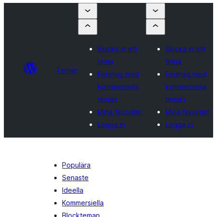
Skicka in ett
Skicka in ett
tema
tema
Teman
Företag med
Företag med
kommersiella
kommersiella
teman
teman
Mina favoriter
Mina favoriter
Logga in
Logga in
Populära
Senaste
Ideella
Kommersiella
Blockteman