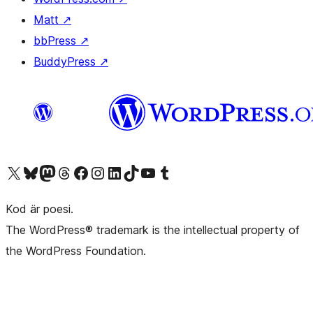
Matt
↗
bbPress
↗
BuddyPress
↗
Besök vår X-konto (f.d. Twitter)
Besök vårt Bluesky-konto
Besök vårt Mastodon-konto
Besök vårt Thread-konto
Besök vår Facebook-sida
Besök vårt Instagram-konto
Besök vårt LinkedIn-konto
Besök vårt TikTok-konto
Besök vår YouTube-kanal
Besök vårt Tumblr-konto
Kod är poesi.
The WordPress® trademark is the intellectual property of
the WordPress Foundation.