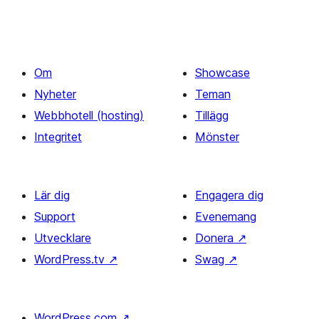
Om
Showcase
Nyheter
Teman
Webbhotell (hosting)
Tillägg
Integritet
Mönster
Lär dig
Engagera dig
Support
Evenemang
Utvecklare
Donera
↗
WordPress.tv
↗
Swag
↗
WordPress.com
↗