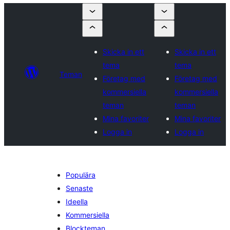
Skicka in ett
Skicka in ett
tema
tema
Teman
Företag med
Företag med
kommersiella
kommersiella
teman
teman
Mina favoriter
Mina favoriter
Logga in
Logga in
Populära
Senaste
Ideella
Kommersiella
Blockteman