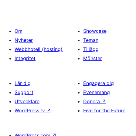
Om
Showcase
Nyheter
Teman
Webbhotell (hosting)
Tillägg
Integritet
Mönster
Lär dig
Engagera dig
Support
Evenemang
Utvecklare
Donera
↗
WordPress.tv
↗
Five for the Future
WordPress.com
↗