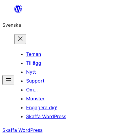
Hoppa
till
Svenska
innehåll
Teman
Tillägg
Nytt
Support
Om…
Mönster
Engagera dig!
Skaffa WordPress
Skaffa WordPress