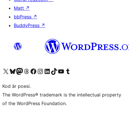
Matt
↗
bbPress
↗
BuddyPress
↗
Besök vår X-konto (f.d. Twitter)
Besök vårt Bluesky-konto
Besök vårt Mastodon-konto
Besök vårt Thread-konto
Besök vår Facebook-sida
Besök vårt Instagram-konto
Besök vårt LinkedIn-konto
Besök vårt TikTok-konto
Besök vår YouTube-kanal
Besök vårt Tumblr-konto
Kod är poesi.
The WordPress® trademark is the intellectual property
of the WordPress Foundation.