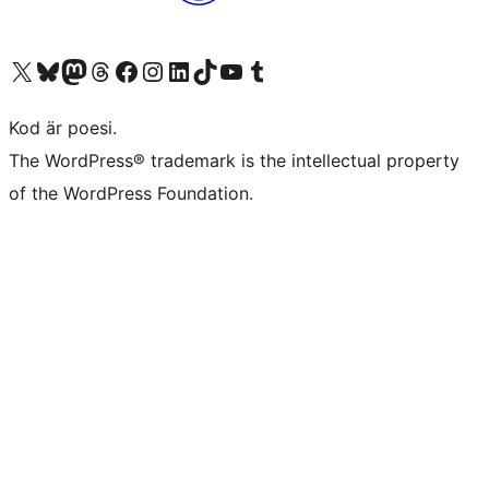
Besök vår X-konto (f.d. Twitter)
Besök vårt Bluesky-konto
Besök vårt Mastodon-konto
Besök vårt Thread-konto
Besök vår Facebook-sida
Besök vårt Instagram-konto
Besök vårt LinkedIn-konto
Besök vårt TikTok-konto
Besök vår YouTube-kanal
Besök vårt Tumblr-konto
Kod är poesi.
The WordPress® trademark is the intellectual property
of the WordPress Foundation.