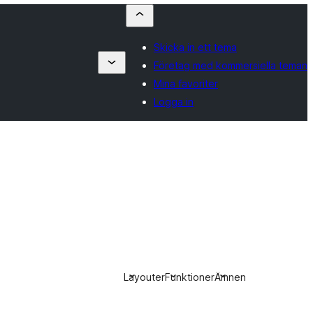
Skicka in ett tema
Företag med kommersiella teman
Mina favoriter
Logga in
Layouter
Funktioner
Ämnen