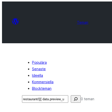
Teman
Populära
Senaste
Ideella
Kommersiella
Blockteman
Sök
0 teman