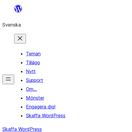
Hoppa
till
Svenska
innehåll
Teman
Tillägg
Nytt
Support
Om…
Mönster
Engagera dig!
Skaffa WordPress
Skaffa WordPress