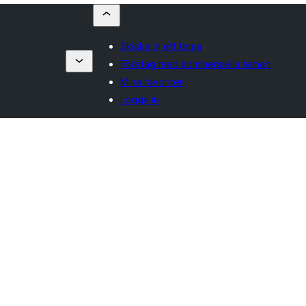
Skicka in ett tema
Företag med kommersiella teman
Mina favoriter
Logga in