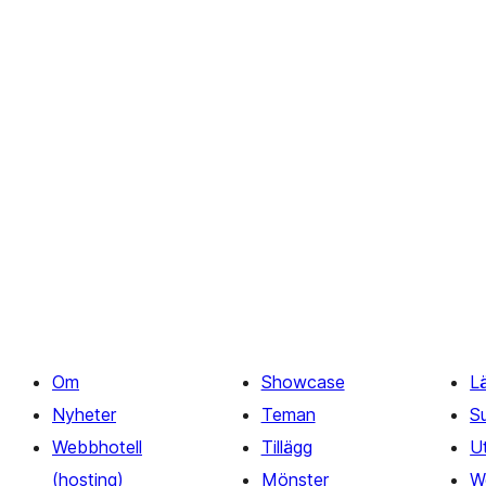
Om
Showcase
Lä
Nyheter
Teman
S
Webbhotell
Tillägg
U
(hosting)
Mönster
W