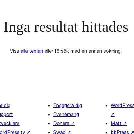
Inga resultat hittades
Visa
alla teman
eller försök med en annan sökning.
r dig
Engagera dig
WordPres
upport
Evenemang
↗
tvecklare
Donera
↗
Matt
↗
ordPress.tv
↗
Swag
↗
bbPress