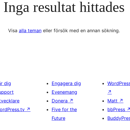
Inga resultat hittades
Visa
alla teman
eller försök med en annan sökning.
är dig
Engagera dig
WordPres
upport
Evenemang
↗
tvecklare
Donera
↗
Matt
↗
ordPress.tv
↗
Five for the
bbPress
Future
BuddyPre