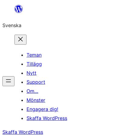
Hoppa
till
Svenska
innehåll
Teman
Tillägg
Nytt
Support
Om…
Mönster
Engagera dig!
Skaffa WordPress
Skaffa WordPress