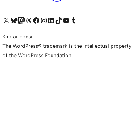
Besök vår X-konto (f.d. Twitter)
Besök vårt Bluesky-konto
Besök vårt Mastodon-konto
Besök vårt Thread-konto
Besök vår Facebook-sida
Besök vårt Instagram-konto
Besök vårt LinkedIn-konto
Besök vårt TikTok-konto
Besök vår YouTube-kanal
Besök vårt Tumblr-konto
Kod är poesi.
The WordPress® trademark is the intellectual property
of the WordPress Foundation.