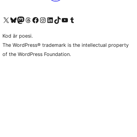
Besök vår X-konto (f.d. Twitter)
Besök vårt Bluesky-konto
Besök vårt Mastodon-konto
Besök vårt Thread-konto
Besök vår Facebook-sida
Besök vårt Instagram-konto
Besök vårt LinkedIn-konto
Besök vårt TikTok-konto
Besök vår YouTube-kanal
Besök vårt Tumblr-konto
Kod är poesi.
The WordPress® trademark is the intellectual property
of the WordPress Foundation.