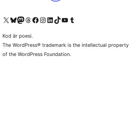
Besök vår X-konto (f.d. Twitter)
Besök vårt Bluesky-konto
Besök vårt Mastodon-konto
Besök vårt Thread-konto
Besök vår Facebook-sida
Besök vårt Instagram-konto
Besök vårt LinkedIn-konto
Besök vårt TikTok-konto
Besök vår YouTube-kanal
Besök vårt Tumblr-konto
Kod är poesi.
The WordPress® trademark is the intellectual property
of the WordPress Foundation.