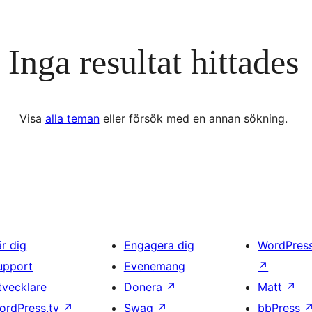
Inga resultat hittades
Visa
alla teman
eller försök med en annan sökning.
är dig
Engagera dig
WordPres
upport
Evenemang
↗
tvecklare
Donera
↗
Matt
↗
ordPress.tv
↗
Swag
↗
bbPress