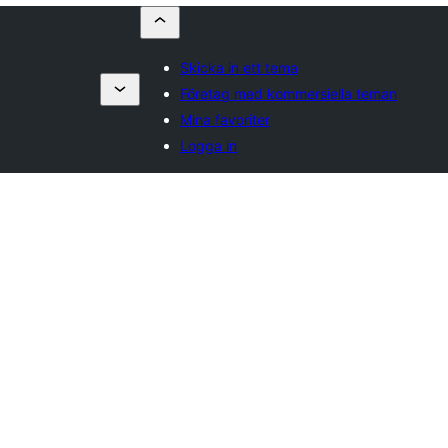
Skicka in ett tema
Företag med kommersiella teman
Mina favoriter
Logga in