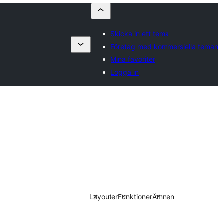
Skicka in ett tema
Företag med kommersiella teman
Mina favoriter
Logga in
Layouter
Funktioner
Ämnen