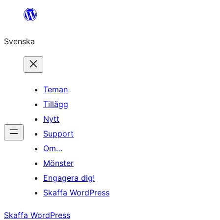
Hoppa
till
Svenska
innehåll
Teman
Tillägg
Nytt
Support
Om…
Mönster
Engagera dig!
Skaffa WordPress
Skaffa WordPress