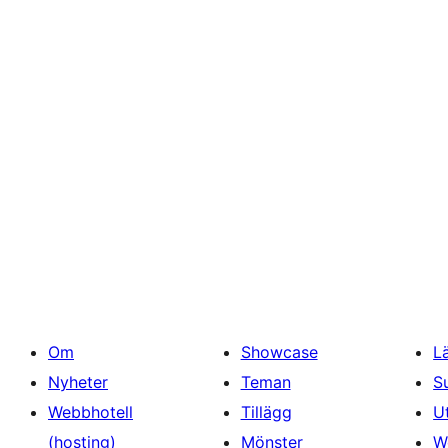
Om
Showcase
L
Nyheter
Teman
S
Webbhotell
Tillägg
U
(hosting)
Mönster
W