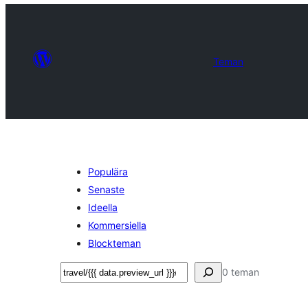
Teman
Populära
Senaste
Ideella
Kommersiella
Blockteman
Sök
0 teman