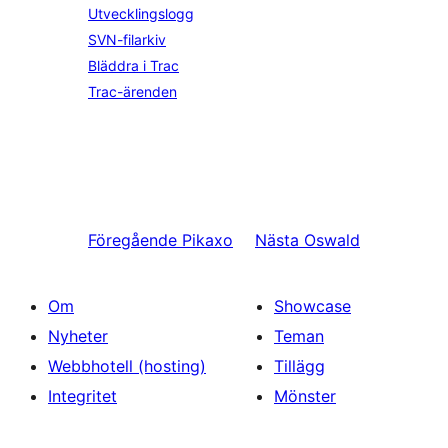
Utvecklingslogg
SVN-filarkiv
Bläddra i Trac
Trac-ärenden
Föregående
Pikaxo
Nästa
Oswald
Om
Showcase
Nyheter
Teman
Webbhotell (hosting)
Tillägg
Integritet
Mönster