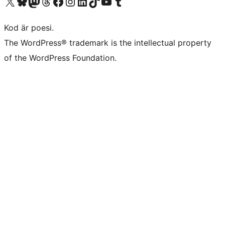
Besök vår X-konto (f.d. Twitter)
Besök vårt Bluesky-konto
Besök vårt Mastodon-konto
Besök vårt Thread-konto
Besök vår Facebook-sida
Besök vårt Instagram-konto
Besök vårt LinkedIn-konto
Besök vårt TikTok-konto
Besök vår YouTube-kanal
Besök vårt Tumblr-konto
Kod är poesi.
The WordPress® trademark is the intellectual property
of the WordPress Foundation.