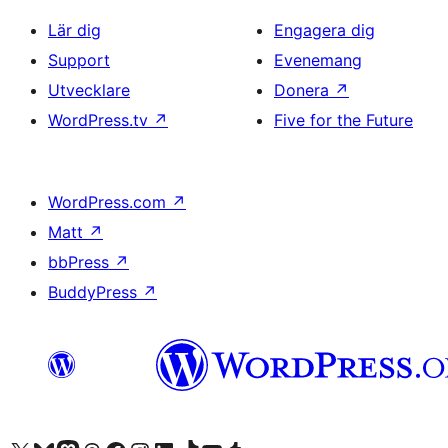
Lär dig
Engagera dig
Support
Evenemang
Utvecklare
Donera
↗
WordPress.tv
↗
Five for the Future
WordPress.com
↗
Matt
↗
bbPress
↗
BuddyPress
↗