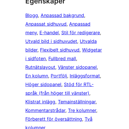
Egenskaper
Blogg
, 
Anpassad bakgrund
, 
Anpassat sidhuvud
, 
Anpassad
meny
, 
E-handel
, 
Stil för redigerare
, 
Utvald bild i sidhuvudet
, 
Utvalda
bilder
, 
Flexibelt sidhuvud
, 
Widgetar
i sidfoten
, 
Fullbred mall
, 
Rutnätslayout
, 
Vänster sidopanel
, 
En kolumn
, 
Portfölj
, 
Inläggsformat
, 
Höger sidopanel
, 
Stöd för RTL-
språk (från höger till vänster)
, 
Klistrat inlägg
, 
Temainställningar
, 
Kommentarstrådar
, 
Tre kolumner
, 
Förberett för översättning
, 
Två
kolumner