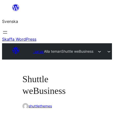
Hoppa
till
Svenska
innehåll
Skaffa WordPress
Teman
Alla teman
Shuttle weBusiness
Shuttle
weBusiness
shuttlethemes