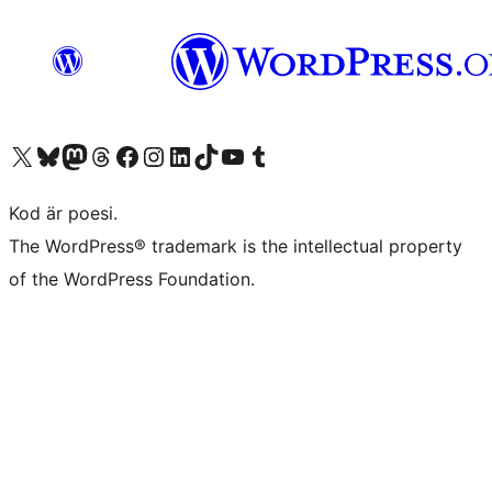
Besök vår X-konto (f.d. Twitter)
Besök vårt Bluesky-konto
Besök vårt Mastodon-konto
Besök vårt Thread-konto
Besök vår Facebook-sida
Besök vårt Instagram-konto
Besök vårt LinkedIn-konto
Besök vårt TikTok-konto
Besök vår YouTube-kanal
Besök vårt Tumblr-konto
Kod är poesi.
The WordPress® trademark is the intellectual property
of the WordPress Foundation.