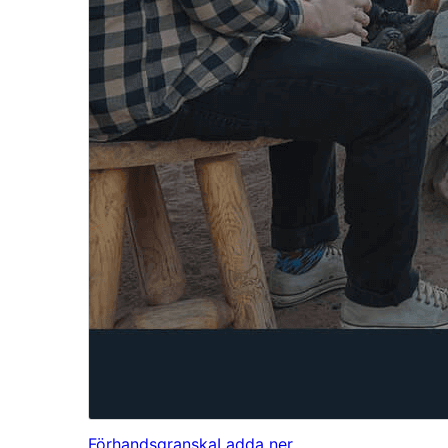
Förhandsgranska
Ladda ner