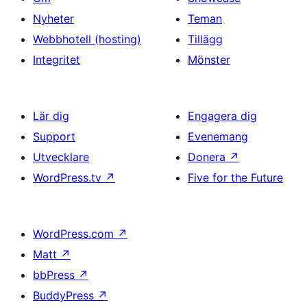
Nyheter
Teman
Webbhotell (hosting)
Tillägg
Integritet
Mönster
Lär dig
Engagera dig
Support
Evenemang
Utvecklare
Donera
↗
WordPress.tv
↗
Five for the Future
WordPress.com
↗
Matt
↗
bbPress
↗
BuddyPress
↗