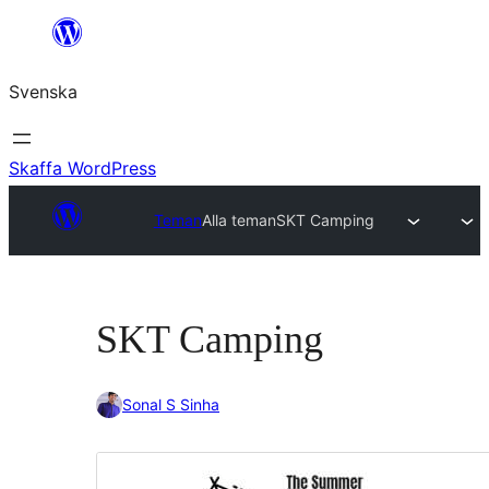
Hoppa
till
Svenska
innehåll
Skaffa WordPress
Teman
Alla teman
SKT Camping
SKT Camping
Sonal S Sinha