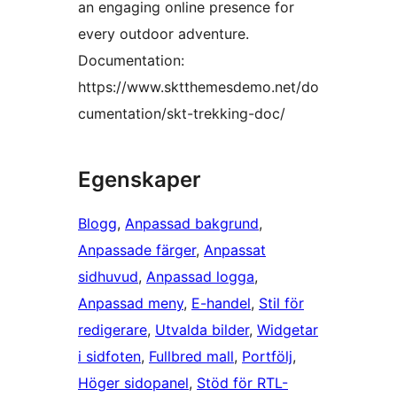
an engaging online presence for
every outdoor adventure.
Documentation:
https://www.sktthemesdemo.net/do
cumentation/skt-trekking-doc/
Egenskaper
Blogg
, 
Anpassad bakgrund
, 
Anpassade färger
, 
Anpassat
sidhuvud
, 
Anpassad logga
, 
Anpassad meny
, 
E-handel
, 
Stil för
redigerare
, 
Utvalda bilder
, 
Widgetar
i sidfoten
, 
Fullbred mall
, 
Portfölj
, 
Höger sidopanel
, 
Stöd för RTL-