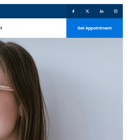
Förhandsgranska
Ladda ner
Detta är ett barntema för
SKT Coach
.
Version
2.1
Senast uppdaterat
4 mars 2026
Aktiva installationer
60+
WordPress-version
5.3
PHP-version
5.6
Temats startsida