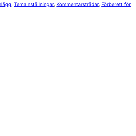
inlägg
, 
Temainställningar
, 
Kommentarstrådar
, 
Förberett för