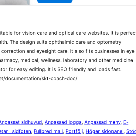
table for vision care and optical care websites. It is perfec
ealth. The design suits ophthalmic care and optometry
n correction and eyesight care. It also fits businesses in eye
armacy, medical, wellness, laboratory and other medicine
r for easy editing. It is SEO friendly and loads fast.
et/documentation/skt-coach-doc/
Anpassat sidhuvud
, 
Anpassad logga
, 
Anpassad meny
, 
E-
tar i sidfoten
, 
Fullbred mall
, 
Portfölj
, 
Höger sidopanel
, 
Stö