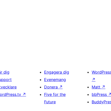
är dig
Engagera dig
WordPres
upport
Evenemang
↗
tvecklare
Donera
↗
Matt
↗
ordPress.tv
↗
Five for the
bbPress
Future
BuddyPre