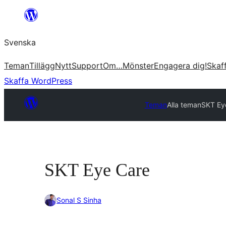
Hoppa
till
Svenska
innehåll
Teman
Tillägg
Nytt
Support
Om…
Mönster
Engagera dig!
Skaf
Skaffa WordPress
Teman
Alla teman
SKT Ey
SKT Eye Care
Sonal S Sinha