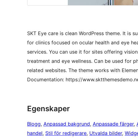
SKT Eye care is clean WordPress theme. It is sui
for clinics focused on ocular health and eye h
services. You can use it for sites offering visio
treatment and eye wellness. Can be used for ph
related websites. The theme works with Elemento
Documentation: https://www.sktthemesdemo.n
Egenskaper
Blogg
, 
Anpassad bakgrund
, 
Anpassade färger
, 
handel
, 
Stil för redigerare
, 
Utvalda bilder
, 
Widge