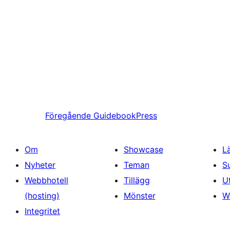
Föregående
GuidebookPress
Om
Showcase
L
Nyheter
Teman
S
Webbhotell
Tillägg
U
(hosting)
Mönster
W
Integritet