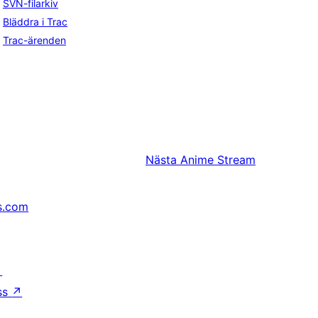
SVN-filarkiv
Bläddra i Trac
Trac-ärenden
Nästa
Anime Stream
s.com
↗
ss
↗