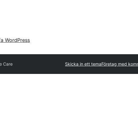
fa WordPress
e Care
Skicka in ett tema
Företag med komm