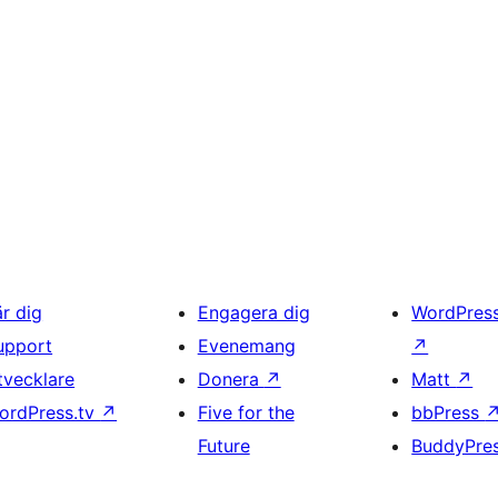
är dig
Engagera dig
WordPres
upport
Evenemang
↗
tvecklare
Donera
↗
Matt
↗
ordPress.tv
↗
Five for the
bbPress
Future
BuddyPre