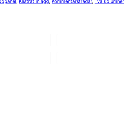
dopanel
, 
Klistrat inlägg
, 
Kommentarstrådar
, 
Två kolumner