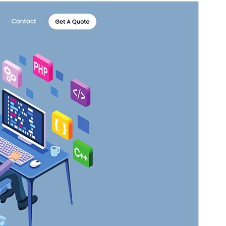
Kommersiellt tema
Detta tema är gratis men erbjuder ytterligare betalda
kommersiella uppgraderingar eller support.
Se
supportsidan
Förhandsgranska
Ladda ner
Version
2.1
Senast uppdaterat
4 mars 2026
Aktiva installationer
300+
WordPress-version
5.3
PHP-version
5.6
Temats startsida