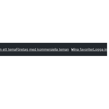
in ett tema
Företag med kommersiella teman
Mina favoriter
Logga in