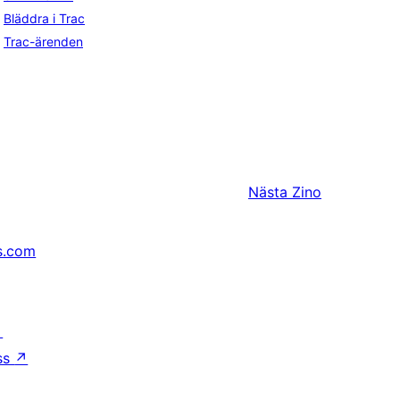
Bläddra i Trac
Trac-ärenden
Nästa
Zino
s.com
↗
ss
↗