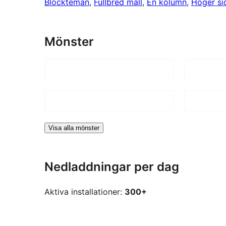
Blockteman
, 
Fullbred mall
, 
En kolumn
, 
Höger si
Mönster
Visa alla mönster
Nedladdningar per dag
Aktiva installationer:
300+