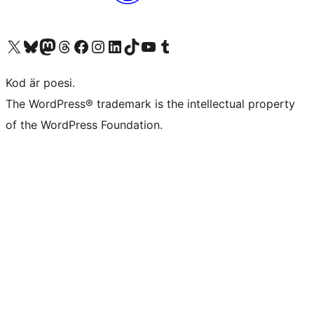
Besök vår X-konto (f.d. Twitter)
Besök vårt Bluesky-konto
Besök vårt Mastodon-konto
Besök vårt Thread-konto
Besök vår Facebook-sida
Besök vårt Instagram-konto
Besök vårt LinkedIn-konto
Besök vårt TikTok-konto
Besök vår YouTube-kanal
Besök vårt Tumblr-konto
Kod är poesi.
The WordPress® trademark is the intellectual property
of the WordPress Foundation.