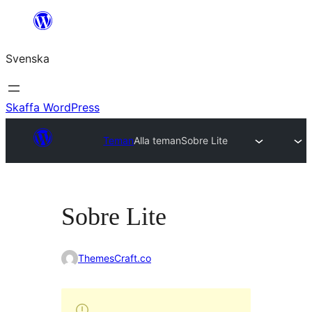
Hoppa
till
Svenska
innehåll
Skaffa WordPress
Teman
Alla teman
Sobre Lite
Sobre Lite
ThemesCraft.co