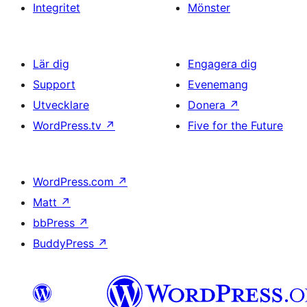
Integritet
Mönster
Lär dig
Engagera dig
Support
Evenemang
Utvecklare
Donera
↗
WordPress.tv
↗
Five for the Future
WordPress.com
↗
Matt
↗
bbPress
↗
BuddyPress
↗