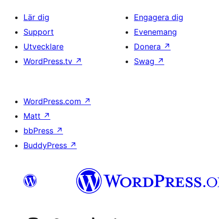
Lär dig
Engagera dig
Support
Evenemang
Utvecklare
Donera
↗
WordPress.tv
↗
Swag
↗
WordPress.com
↗
Matt
↗
bbPress
↗
BuddyPress
↗