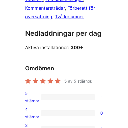
Kommentarstrådar
, 
Förberett för
översättning
, 
Två kolumner
Nedladdningar per dag
Aktiva installationer:
300+
Omdömen
5
av 5 stjärnor.
5
1
1
stjärnor
5-
4
0
stjärnig
0
stjärnor
recension
4-
3