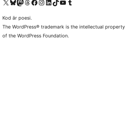
Besök vår X-konto (f.d. Twitter)
Besök vårt Bluesky-konto
Besök vårt Mastodon-konto
Besök vårt Thread-konto
Besök vår Facebook-sida
Besök vårt Instagram-konto
Besök vårt LinkedIn-konto
Besök vårt TikTok-konto
Besök vår YouTube-kanal
Besök vårt Tumblr-konto
Kod är poesi.
The WordPress® trademark is the intellectual property
of the WordPress Foundation.