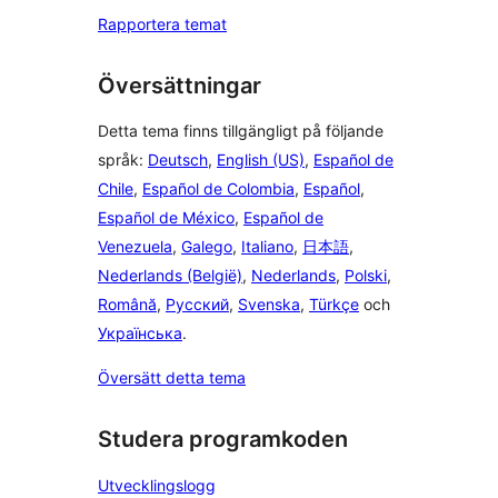
Rapportera temat
Översättningar
Detta tema finns tillgängligt på följande
språk:
Deutsch
,
English (US)
,
Español de
Chile
,
Español de Colombia
,
Español
,
Español de México
,
Español de
Venezuela
,
Galego
,
Italiano
,
日本語
,
Nederlands (België)
,
Nederlands
,
Polski
,
Română
,
Русский
,
Svenska
,
Türkçe
och
Українська
.
Översätt detta tema
Studera programkoden
Utvecklingslogg