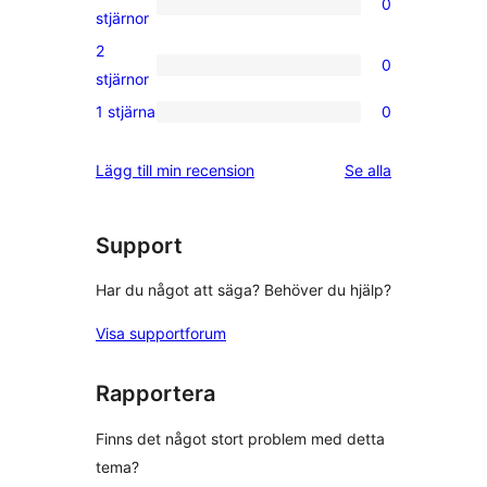
0
stjärniga
0
stjärnor
recensioner
3-
2
0
stjärniga
0
stjärnor
recensioner
2-
1 stjärna
0
0
stjärniga
1-
recensioner
recensioner
Lägg till min recension
Se alla
stjärniga
recensioner
Support
Har du något att säga? Behöver du hjälp?
Visa supportforum
Rapportera
Finns det något stort problem med detta
tema?