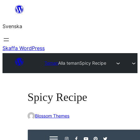
Hoppa
till
Svenska
innehåll
Skaffa WordPress
Teman
Alla teman
Spicy Recipe
Spicy Recipe
Blossom Themes