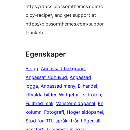
https://docs.blossomthemes.com/s
picy-recipe/, and get support at
https://blossomthemes.com/suppor
t-ticket/.
Egenskaper
Blogg
, 
Anpassad bakgrund
, 
Anpassat sidhuvud
, 
Anpassad
logga
, 
Anpassad meny
, 
E-handel
, 
Utvalda bilder
, 
Widgetar i sidfoten
, 
Fullbred mall
, 
Vänster sidopanel
, 
En
kolumn
, 
Fotografi
, 
Höger sidopanel
, 
Stöd för RTL-språk (från höger till
vänster)
, 
Temainställningar
, 