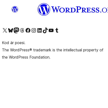
Besök vår X-konto (f.d. Twitter)
Besök vårt Bluesky-konto
Besök vårt Mastodon-konto
Besök vårt Thread-konto
Besök vår Facebook-sida
Besök vårt Instagram-konto
Besök vårt LinkedIn-konto
Besök vårt TikTok-konto
Besök vår YouTube-kanal
Besök vårt Tumblr-konto
Kod är poesi.
The WordPress® trademark is the intellectual property of
the WordPress Foundation.