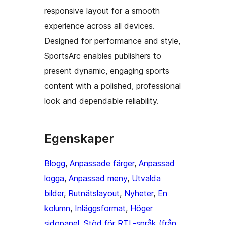
responsive layout for a smooth
experience across all devices.
Designed for performance and style,
SportsArc enables publishers to
present dynamic, engaging sports
content with a polished, professional
look and dependable reliability.
Egenskaper
Blogg
, 
Anpassade färger
, 
Anpassad
logga
, 
Anpassad meny
, 
Utvalda
bilder
, 
Rutnätslayout
, 
Nyheter
, 
En
kolumn
, 
Inläggsformat
, 
Höger
sidopanel
, 
Stöd för RTL-språk (från