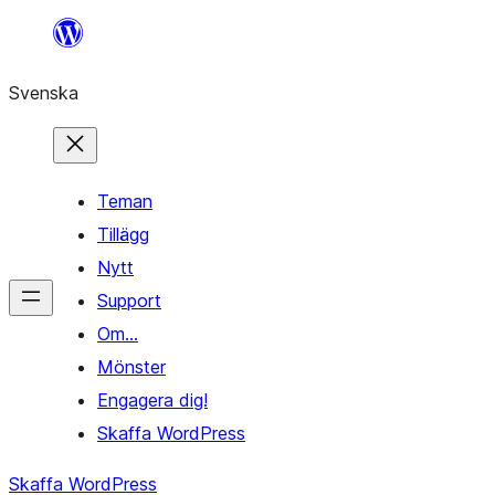
Hoppa
till
Svenska
innehåll
Teman
Tillägg
Nytt
Support
Om…
Mönster
Engagera dig!
Skaffa WordPress
Skaffa WordPress