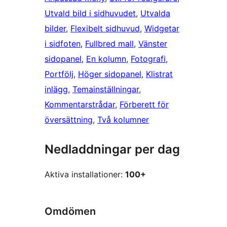
Utvald bild i sidhuvudet
, 
Utvalda
bilder
, 
Flexibelt sidhuvud
, 
Widgetar
i sidfoten
, 
Fullbred mall
, 
Vänster
sidopanel
, 
En kolumn
, 
Fotografi
, 
Portfölj
, 
Höger sidopanel
, 
Klistrat
inlägg
, 
Temainställningar
, 
Kommentarstrådar
, 
Förberett för
översättning
, 
Två kolumner
Nedladdningar per dag
Aktiva installationer:
100+
Omdömen