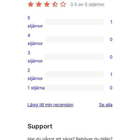
3.5
av 5 stjärnor.
5
1
1
stjärnor
5-
4
0
stjärnig
0
stjärnor
recension
4-
3
0
stjärniga
0
stjärnor
recensioner
3-
2
1
stjärniga
1
stjärnor
recensioner
2-
1 stjärna
0
0
stjärnig
1-
recension
recensioner
Lägg till min recension
Se alla
stjärniga
recensioner
Support
Har du något att säga? Behöver du hjälp?