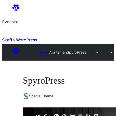
Hoppa
till
Svenska
innehåll
Skaffa WordPress
Teman
Alla teman
SpyroPress
SpyroPress
Specia Theme