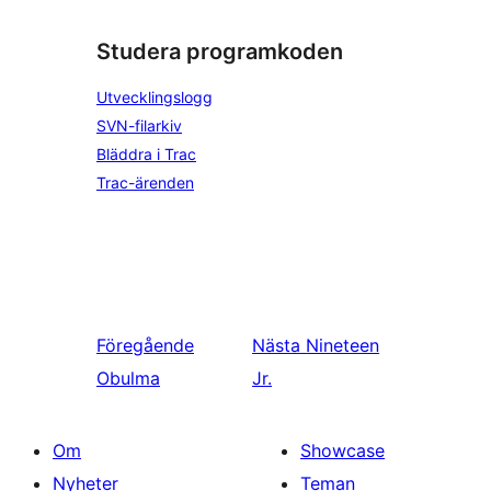
Studera programkoden
Utvecklingslogg
SVN-filarkiv
Bläddra i Trac
Trac-ärenden
Föregående
Nästa
Nineteen
Obulma
Jr.
Om
Showcase
Nyheter
Teman