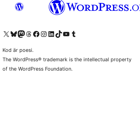
Besök vår X-konto (f.d. Twitter)
Besök vårt Bluesky-konto
Besök vårt Mastodon-konto
Besök vårt Thread-konto
Besök vår Facebook-sida
Besök vårt Instagram-konto
Besök vårt LinkedIn-konto
Besök vårt TikTok-konto
Besök vår YouTube-kanal
Besök vårt Tumblr-konto
Kod är poesi.
The WordPress® trademark is the intellectual property
of the WordPress Foundation.