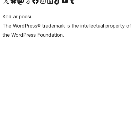
Besök vår X-konto (f.d. Twitter)
Besök vårt Bluesky-konto
Besök vårt Mastodon-konto
Besök vårt Thread-konto
Besök vår Facebook-sida
Besök vårt Instagram-konto
Besök vårt LinkedIn-konto
Besök vårt TikTok-konto
Besök vår YouTube-kanal
Besök vårt Tumblr-konto
Kod är poesi.
The WordPress® trademark is the intellectual property of
the WordPress Foundation.