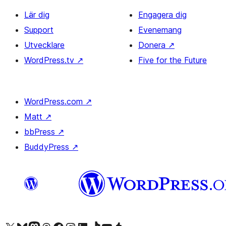
Lär dig
Engagera dig
Support
Evenemang
Utvecklare
Donera
↗
WordPress.tv
↗
Five for the Future
WordPress.com
↗
Matt
↗
bbPress
↗
BuddyPress
↗