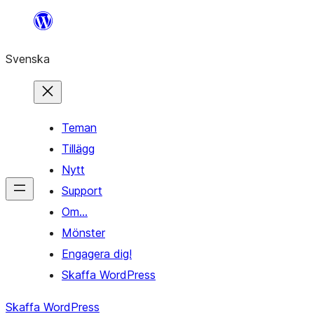
Hoppa
till
Svenska
innehåll
Teman
Tillägg
Nytt
Support
Om…
Mönster
Engagera dig!
Skaffa WordPress
Skaffa WordPress