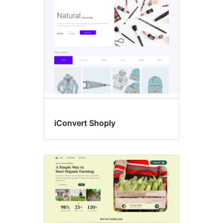
i
blockredigeraren
iConvert Shoply