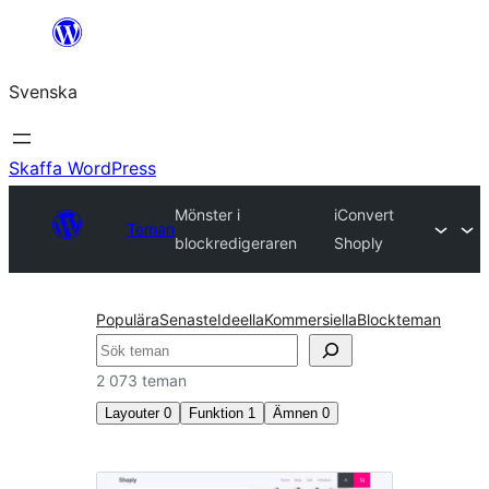
Hoppa
till
Svenska
innehåll
Skaffa WordPress
Mönster i
iConvert
Teman
blockredigeraren
Shoply
Populära
Senaste
Ideella
Kommersiella
Blockteman
Sök
2 073 teman
Layouter
0
Funktion
1
Ämnen
0
Mönster