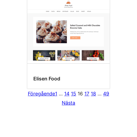
Elisen Food
Föregående
1
…
14
15
16
17
18
…
49
Nästa