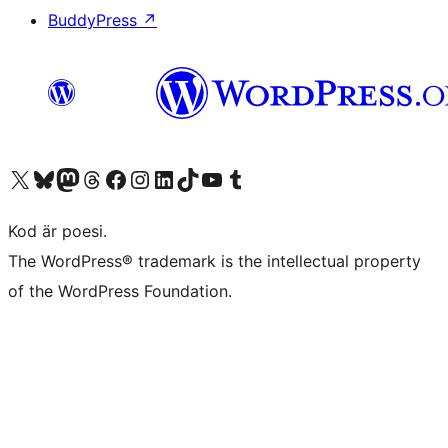
BuddyPress
↗
Besök vår X-konto (f.d. Twitter)
Besök vårt Bluesky-konto
Besök vårt Mastodon-konto
Besök vårt Thread-konto
Besök vår Facebook-sida
Besök vårt Instagram-konto
Besök vårt LinkedIn-konto
Besök vårt TikTok-konto
Besök vår YouTube-kanal
Besök vårt Tumblr-konto
Kod är poesi.
The WordPress® trademark is the intellectual property
of the WordPress Foundation.