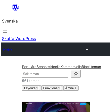
Hoppa
till
Svenska
innehåll
Skaffa WordPress
Teman
Populära
Senaste
Ideella
Kommersiella
Blockteman
Sök
561 teman
Layouter
0
Funktioner
0
Ämne
1
Mat
och