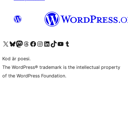
Besök vår X-konto (f.d. Twitter)
Besök vårt Bluesky-konto
Besök vårt Mastodon-konto
Besök vårt Thread-konto
Besök vår Facebook-sida
Besök vårt Instagram-konto
Besök vårt LinkedIn-konto
Besök vårt TikTok-konto
Besök vår YouTube-kanal
Besök vårt Tumblr-konto
Kod är poesi.
The WordPress® trademark is the intellectual property
of the WordPress Foundation.