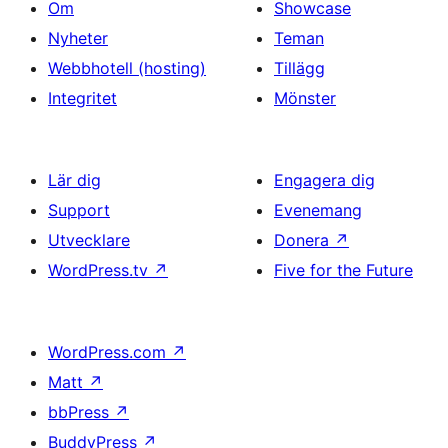
Om
Showcase
Nyheter
Teman
Webbhotell (hosting)
Tillägg
Integritet
Mönster
Lär dig
Engagera dig
Support
Evenemang
Utvecklare
Donera
↗
WordPress.tv
↗
Five for the Future
WordPress.com
↗
Matt
↗
bbPress
↗
BuddyPress
↗