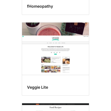
fHomeopathy
Veggie Lite