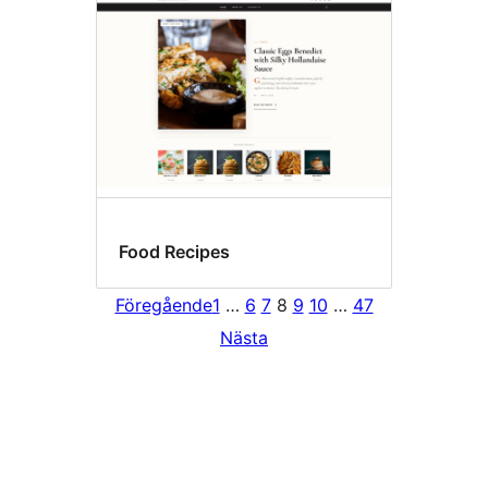
Food Recipes
Föregående
1
…
6
7
8
9
10
…
47
Nästa