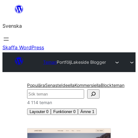
Hoppa
till
Svenska
innehåll
Skaffa WordPress
Teman
Portfölj
Lakeside Blogger
Populära
Senaste
Ideella
Kommersiella
Blockteman
Sök
4 114 teman
Layouter
0
Funktioner
0
Ämne
1
Portfölj