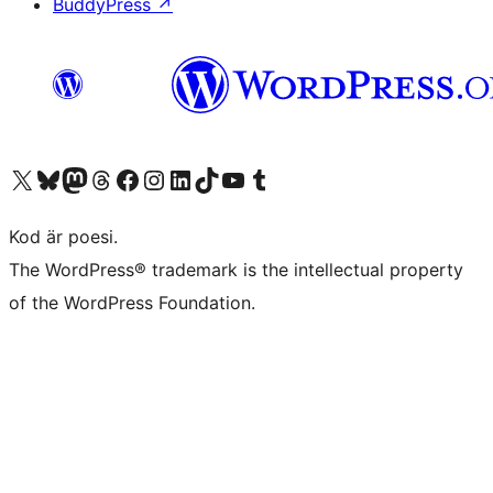
BuddyPress
↗
Besök vår X-konto (f.d. Twitter)
Besök vårt Bluesky-konto
Besök vårt Mastodon-konto
Besök vårt Thread-konto
Besök vår Facebook-sida
Besök vårt Instagram-konto
Besök vårt LinkedIn-konto
Besök vårt TikTok-konto
Besök vår YouTube-kanal
Besök vårt Tumblr-konto
Kod är poesi.
The WordPress® trademark is the intellectual property
of the WordPress Foundation.