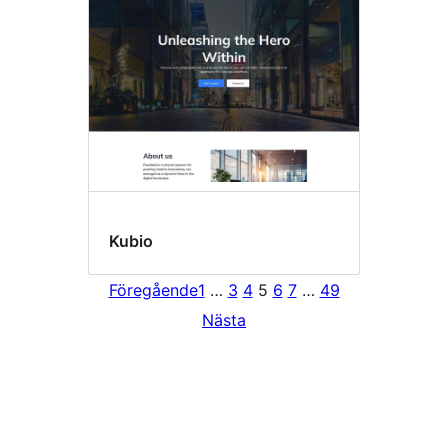
Kubio
Föregående
1
…
3
4
5
6
7
…
49
Nästa