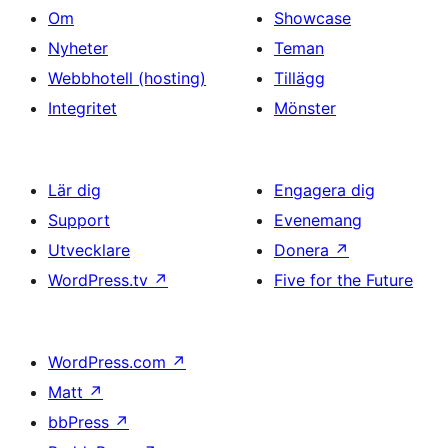
Om
Showcase
Nyheter
Teman
Webbhotell (hosting)
Tillägg
Integritet
Mönster
Lär dig
Engagera dig
Support
Evenemang
Utvecklare
Donera
↗
WordPress.tv
↗
Five for the Future
WordPress.com
↗
Matt
↗
bbPress
↗