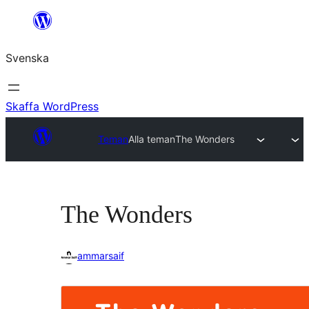
Hoppa
till
Svenska
innehåll
Skaffa WordPress
Teman
Alla teman
The Wonders
The Wonders
ammarsaif