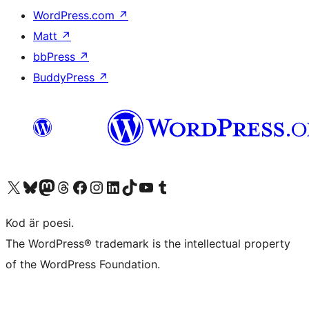
WordPress.com
↗
Matt
↗
bbPress
↗
BuddyPress
↗
Besök vår X-konto (f.d. Twitter)
Besök vårt Bluesky-konto
Besök vårt Mastodon-konto
Besök vårt Thread-konto
Besök vår Facebook-sida
Besök vårt Instagram-konto
Besök vårt LinkedIn-konto
Besök vårt TikTok-konto
Besök vår YouTube-kanal
Besök vårt Tumblr-konto
Kod är poesi.
The WordPress® trademark is the intellectual property
of the WordPress Foundation.