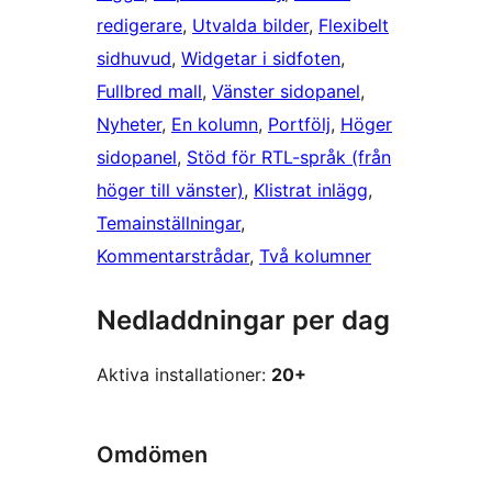
redigerare
, 
Utvalda bilder
, 
Flexibelt
sidhuvud
, 
Widgetar i sidfoten
, 
Fullbred mall
, 
Vänster sidopanel
, 
Nyheter
, 
En kolumn
, 
Portfölj
, 
Höger
sidopanel
, 
Stöd för RTL-språk (från
höger till vänster)
, 
Klistrat inlägg
, 
Temainställningar
, 
Kommentarstrådar
, 
Två kolumner
Nedladdningar per dag
Aktiva installationer:
20+
Omdömen