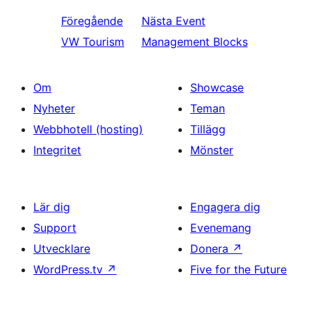
Föregående
Nästa
Event
VW Tourism
Management Blocks
Om
Showcase
Nyheter
Teman
Webbhotell (hosting)
Tillägg
Integritet
Mönster
Lär dig
Engagera dig
Support
Evenemang
Utvecklare
Donera
↗
WordPress.tv
↗
Five for the Future