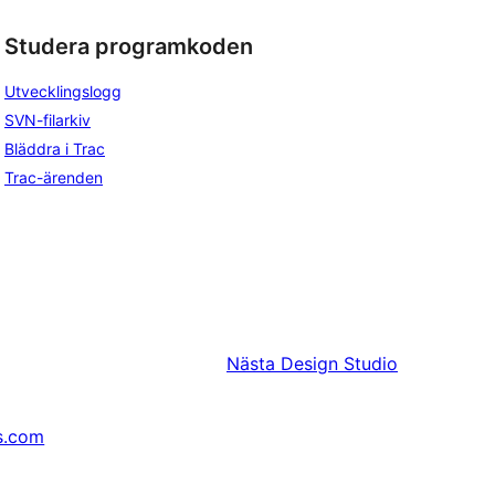
Studera programkoden
Utvecklingslogg
SVN-filarkiv
Bläddra i Trac
Trac-ärenden
Nästa
Design Studio
s.com