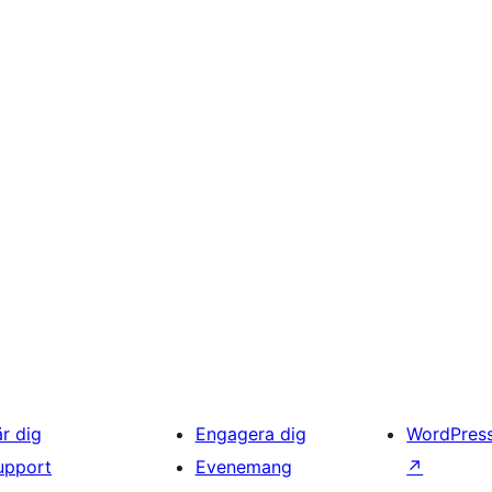
är dig
Engagera dig
WordPres
upport
Evenemang
↗