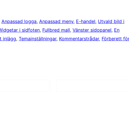
, 
Anpassad logga
, 
Anpassad meny
, 
E-handel
, 
Utvald bild i
Widgetar i sidfoten
, 
Fullbred mall
, 
Vänster sidopanel
, 
En
at inlägg
, 
Temainställningar
, 
Kommentarstrådar
, 
Förberett fö