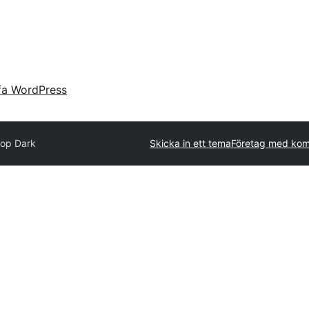
fa WordPress
op Dark
Skicka in ett tema
Företag med kom