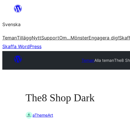
Hoppa
till
Svenska
innehåll
Teman
Tillägg
Nytt
Support
Om…
Mönster
Engagera dig!
Skaf
Skaffa WordPress
Teman
Alla teman
The8 Sh
The8 Shop Dark
aThemeArt