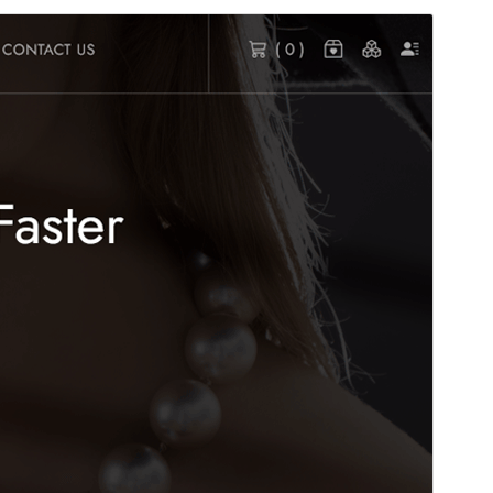
Förhandsgranska
Ladda ner
Version
1.0.5
Senast uppdaterat
5 augusti 2026
Aktiva installationer
300+
WordPress-version
5.0
PHP-version
7.0
Temats startsida