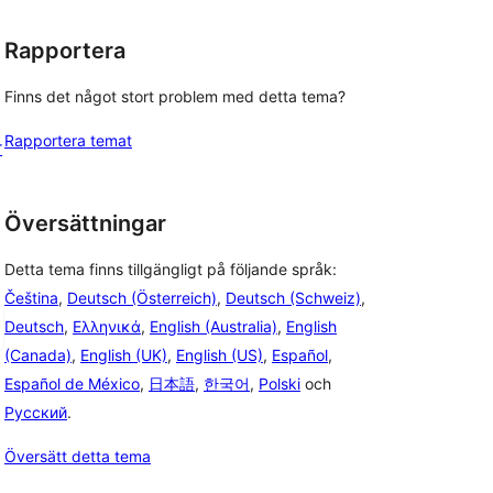
Rapportera
Finns det något stort problem med detta tema?
Rapportera temat
r
Översättningar
Detta tema finns tillgängligt på följande språk:
Čeština
,
Deutsch (Österreich)
,
Deutsch (Schweiz)
,
Deutsch
,
Ελληνικά
,
English (Australia)
,
English
(Canada)
,
English (UK)
,
English (US)
,
Español
,
Español de México
,
日本語
,
한국어
,
Polski
och
Русский
.
Översätt detta tema