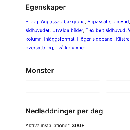
Egenskaper
Blogg
, 
Anpassad bakgrund
, 
Anpassat sidhuvud
sidhuvudet
, 
Utvalda bilder
, 
Flexibelt sidhuvud
, 
kolumn
, 
Inläggsformat
, 
Höger sidopanel
, 
Klistr
översättning
, 
Två kolumner
Mönster
Nedladdningar per dag
Aktiva installationer:
300+