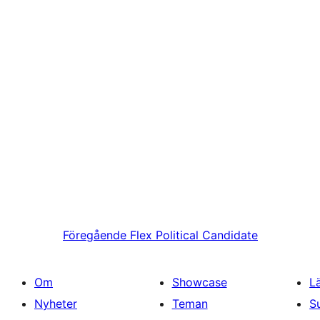
Föregående
Flex Political Candidate
Om
Showcase
L
Nyheter
Teman
S