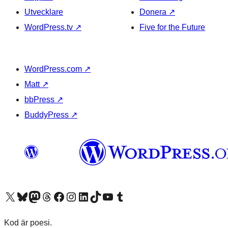
Utvecklare
Donera
↗
WordPress.tv
↗
Five for the Future
WordPress.com
↗
Matt
↗
bbPress
↗
BuddyPress
↗
Besök vår X-konto (f.d. Twitter)
Besök vårt Bluesky-konto
Besök vårt Mastodon-konto
Besök vårt Thread-konto
Besök vår Facebook-sida
Besök vårt Instagram-konto
Besök vårt LinkedIn-konto
Besök vårt TikTok-konto
Besök vår YouTube-kanal
Besök vårt Tumblr-konto
Kod är poesi.