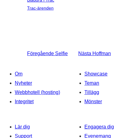
Bläddra i Trac
Trac-ärenden
Föregående
Selfie
Nästa
Hoffman
Om
Showcase
Nyheter
Teman
Webbhotell (hosting)
Tillägg
Integritet
Mönster
Lär dig
Engagera dig
Support
Evenemang