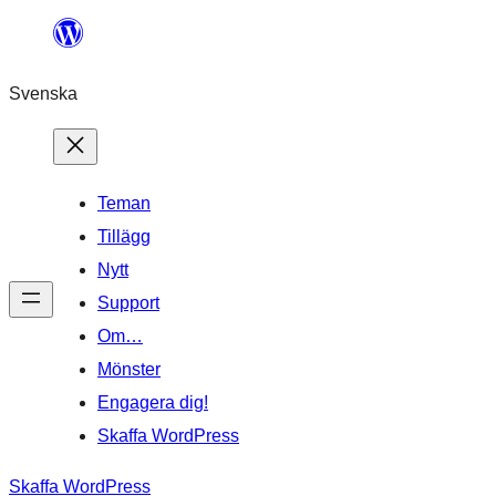
Hoppa
till
Svenska
innehåll
Teman
Tillägg
Nytt
Support
Om…
Mönster
Engagera dig!
Skaffa WordPress
Skaffa WordPress