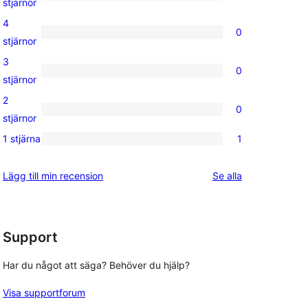
0
stjärnor
5-
4
0
stjärniga
0
stjärnor
recensioner
4-
3
0
stjärniga
0
stjärnor
recensioner
3-
2
0
stjärniga
0
stjärnor
recensioner
2-
1 stjärna
1
1
stjärniga
1-
recensioner
recensioner
Lägg till min recension
Se alla
stjärnig
recension
Support
Har du något att säga? Behöver du hjälp?
Visa supportforum