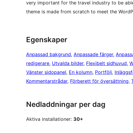
very important for the travel industry to be a
theme is made from scratch to meet the WordP
Egenskaper
Anpassad bakgrund
, 
Anpassade färger
, 
Anpass
redigerare
, 
Utvalda bilder
, 
Flexibelt sidhuvud
, 
W
Vänster sidopanel
, 
En kolumn
, 
Portfölj
, 
Inläggs
Kommentarstrådar
, 
Förberett för översättning
, 
Nedladdningar per dag
Aktiva installationer:
30+