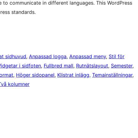
ble to communicate in different languages. This WordPress
ress standards.
at sidhuvud
, 
Anpassad logga
, 
Anpassad meny
, 
Stil för
idgetar i sidfoten
, 
Fullbred mall
, 
Rutnätslayout
, 
Semester
, 
format
, 
Höger sidopanel
, 
Klistrat inlägg
, 
Temainställningar
, 
Två kolumner