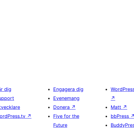
är dig
Engagera dig
WordPres
upport
Evenemang
↗
tvecklare
Donera
↗
Matt
↗
ordPress.tv
↗
Five for the
bbPress
Future
BuddyPre