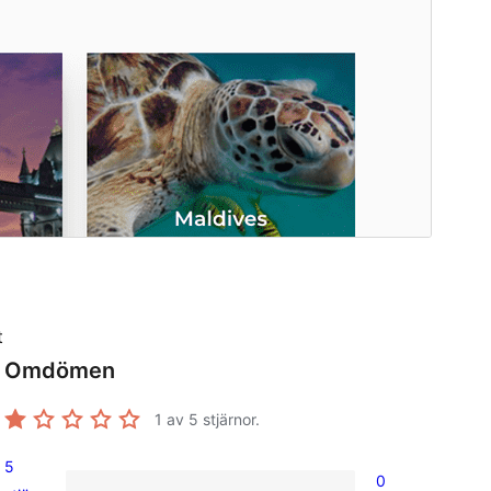
t
Omdömen
1
av 5 stjärnor.
5
0