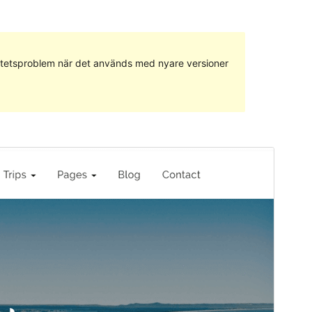
ilitetsproblem när det används med nyare versioner
Förhandsgranska
Ladda ner
Version
1.1.8
Senast uppdaterat
14 januari 2021
Aktiva installationer
30+
PHP-version
5.6
Temats startsida