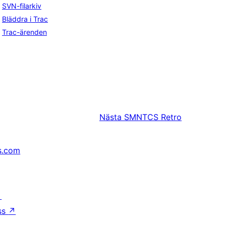
SVN-filarkiv
Bläddra i Trac
Trac-ärenden
Nästa
SMNTCS Retro
s.com
↗
ss
↗