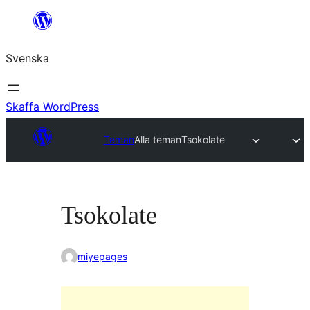
Hoppa
till
Svenska
innehåll
Skaffa WordPress
Teman
Alla teman
Tsokolate
Tsokolate
miyepages