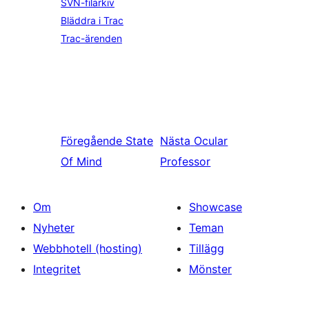
SVN-filarkiv
Bläddra i Trac
Trac-ärenden
Föregående
State
Nästa
Ocular
Of Mind
Professor
Om
Showcase
Nyheter
Teman
Webbhotell (hosting)
Tillägg
Integritet
Mönster