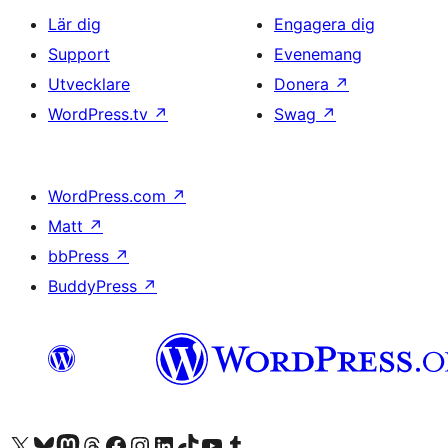
Lär dig
Engagera dig
Support
Evenemang
Utvecklare
Donera
↗
WordPress.tv
↗
Swag
↗
WordPress.com
↗
Matt
↗
bbPress
↗
BuddyPress
↗
Besök vår X-konto (f.d. Twitter)
Besök vårt Bluesky-konto
Besök vårt Mastodon-konto
Besök vårt Thread-konto
Besök vår Facebook-sida
Besök vårt Instagram-konto
Besök vårt LinkedIn-konto
Besök vårt TikTok-konto
Besök vår YouTube-kanal
Besök vårt Tumblr-konto