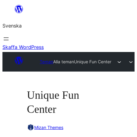
Hoppa
till
Svenska
innehåll
Skaffa WordPress
Teman
Alla teman
Unique Fun Center
Unique Fun
Center
Mizan Themes