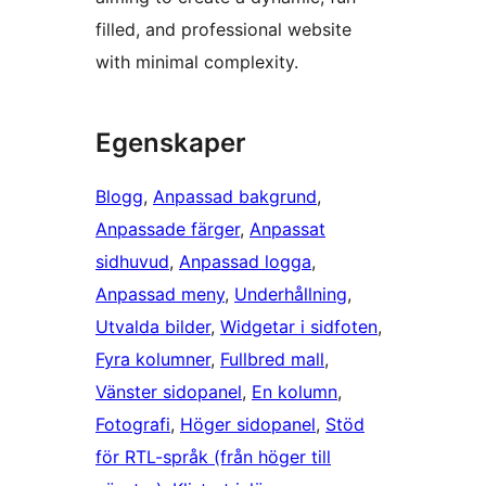
filled, and professional website
with minimal complexity.
Egenskaper
Blogg
, 
Anpassad bakgrund
, 
Anpassade färger
, 
Anpassat
sidhuvud
, 
Anpassad logga
, 
Anpassad meny
, 
Underhållning
, 
Utvalda bilder
, 
Widgetar i sidfoten
, 
Fyra kolumner
, 
Fullbred mall
, 
Vänster sidopanel
, 
En kolumn
, 
Fotografi
, 
Höger sidopanel
, 
Stöd
för RTL-språk (från höger till