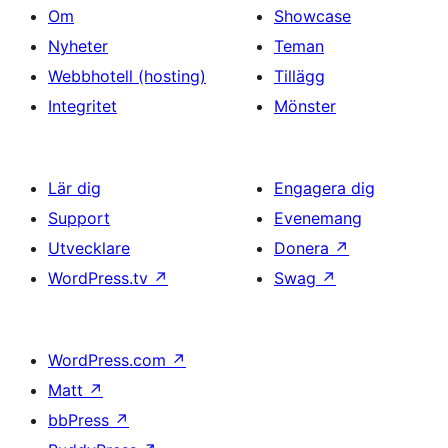
Om
Showcase
Nyheter
Teman
Webbhotell (hosting)
Tillägg
Integritet
Mönster
Lär dig
Engagera dig
Support
Evenemang
Utvecklare
Donera
↗
WordPress.tv
↗
Swag
↗
WordPress.com
↗
Matt
↗
bbPress
↗