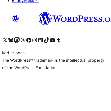
BuddyPress
↗
Besök vår X-konto (f.d. Twitter)
Besök vårt Bluesky-konto
Besök vårt Mastodon-konto
Besök vårt Thread-konto
Besök vår Facebook-sida
Besök vårt Instagram-konto
Besök vårt LinkedIn-konto
Besök vårt TikTok-konto
Besök vår YouTube-kanal
Besök vårt Tumblr-konto
Kod är poesi.
The WordPress® trademark is the intellectual property
of the WordPress Foundation.