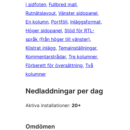
i sidfoten
, 
Fullbred mall
, 
Rutnätslayout
, 
Vänster sidopanel
, 
En kolumn
, 
Portfölj
, 
Inläggsformat
, 
Höger sidopanel
, 
Stöd för RTL-
språk (från höger till vänster)
, 
Klistrat inlägg
, 
Temainställningar
, 
Kommentarstrådar
, 
Tre kolumner
, 
Förberett för översättning
, 
Två
kolumner
Nedladdningar per dag
Aktiva installationer:
20+
Omdömen