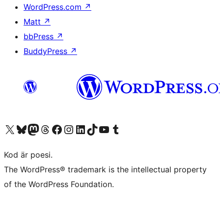
WordPress.com
↗
Matt
↗
bbPress
↗
BuddyPress
↗
Besök vår X-konto (f.d. Twitter)
Besök vårt Bluesky-konto
Besök vårt Mastodon-konto
Besök vårt Thread-konto
Besök vår Facebook-sida
Besök vårt Instagram-konto
Besök vårt LinkedIn-konto
Besök vårt TikTok-konto
Besök vår YouTube-kanal
Besök vårt Tumblr-konto
Kod är poesi.
The WordPress® trademark is the intellectual property
of the WordPress Foundation.