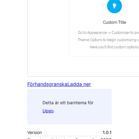
Förhandsgranska
Ladda ner
Detta är ett barntema för
Upeo
.
Version
1.0.1