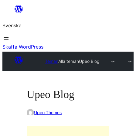
Hoppa
till
Svenska
innehåll
Skaffa WordPress
Teman
Alla teman
Upeo Blog
Upeo Blog
Upeo Themes