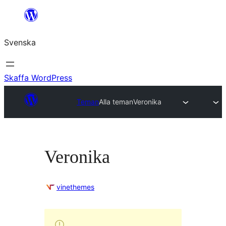
Hoppa
till
Svenska
innehåll
Skaffa WordPress
Teman
Alla teman
Veronika
Veronika
vinethemes