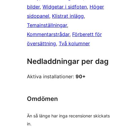
bilder
, 
Widgetar i sidfoten
, 
Höger
sidopanel
, 
Klistrat inlägg
, 
Temainställningar
, 
Kommentarstrådar
, 
Förberett för
översättning
, 
Två kolumner
Nedladdningar per dag
Aktiva installationer:
90+
Omdömen
Än så länge har inga recensioner skickats
in.