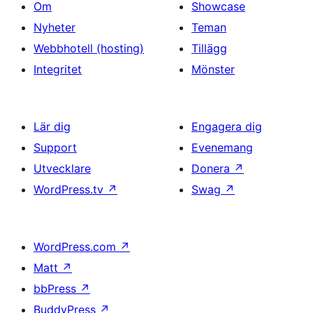
Om
Showcase
Nyheter
Teman
Webbhotell (hosting)
Tillägg
Integritet
Mönster
Lär dig
Engagera dig
Support
Evenemang
Utvecklare
Donera
↗
WordPress.tv
↗
Swag
↗
WordPress.com
↗
Matt
↗
bbPress
↗
BuddyPress
↗