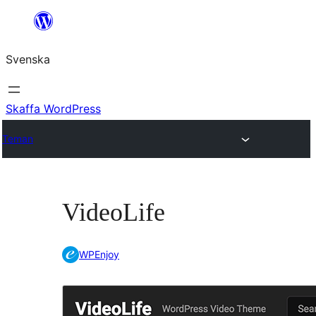
Hoppa
till
Svenska
innehåll
Skaffa WordPress
Teman
VideoLife
WPEnjoy