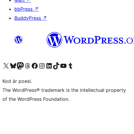
bbPress
↗
BuddyPress
↗
Besök vår X-konto (f.d. Twitter)
Besök vårt Bluesky-konto
Besök vårt Mastodon-konto
Besök vårt Thread-konto
Besök vår Facebook-sida
Besök vårt Instagram-konto
Besök vårt LinkedIn-konto
Besök vårt TikTok-konto
Besök vår YouTube-kanal
Besök vårt Tumblr-konto
Kod är poesi.
The WordPress® trademark is the intellectual property
of the WordPress Foundation.