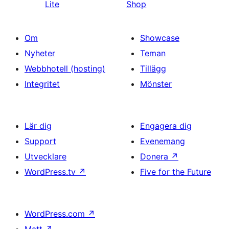
Lite
Shop
Om
Showcase
Nyheter
Teman
Webbhotell (hosting)
Tillägg
Integritet
Mönster
Lär dig
Engagera dig
Support
Evenemang
Utvecklare
Donera
↗
WordPress.tv
↗
Five for the Future
WordPress.com
↗
Matt
↗