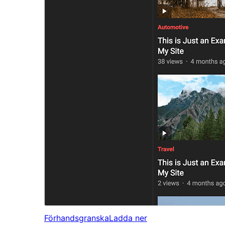
Förhandsgranska
Ladda ner