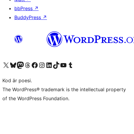
bbPress
↗
BuddyPress
↗
Besök vår X-konto (f.d. Twitter)
Besök vårt Bluesky-konto
Besök vårt Mastodon-konto
Besök vårt Thread-konto
Besök vår Facebook-sida
Besök vårt Instagram-konto
Besök vårt LinkedIn-konto
Besök vårt TikTok-konto
Besök vår YouTube-kanal
Besök vårt Tumblr-konto
Kod är poesi.
The WordPress® trademark is the intellectual property
of the WordPress Foundation.