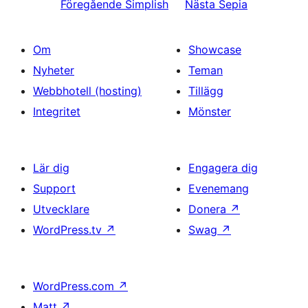
Föregående
Simplish
Nästa
Sepia
Om
Showcase
Nyheter
Teman
Webbhotell (hosting)
Tillägg
Integritet
Mönster
Lär dig
Engagera dig
Support
Evenemang
Utvecklare
Donera
↗
WordPress.tv
↗
Swag
↗
WordPress.com
↗
Matt
↗