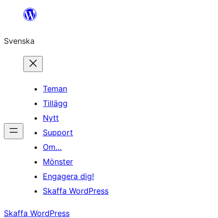
Hoppa
till
Svenska
innehåll
Teman
Tillägg
Nytt
Support
Om…
Mönster
Engagera dig!
Skaffa WordPress
Skaffa WordPress