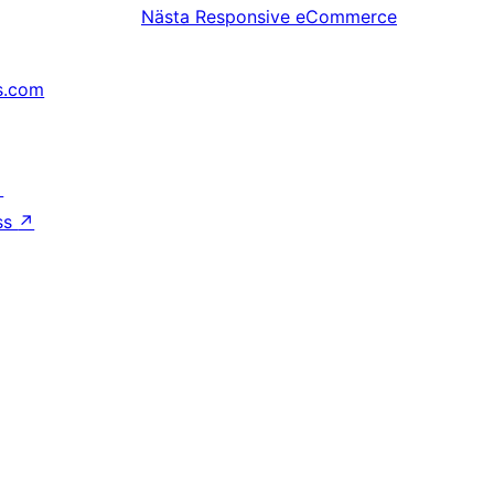
Nästa
Responsive eCommerce
s.com
↗
ss
↗