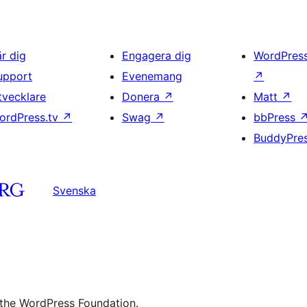
är dig
Engagera dig
WordPres
upport
Evenemang
↗
tvecklare
Donera
↗
Matt
↗
ordPress.tv
↗
Swag
↗
bbPress
BuddyPre
Svenska
 the WordPress Foundation.