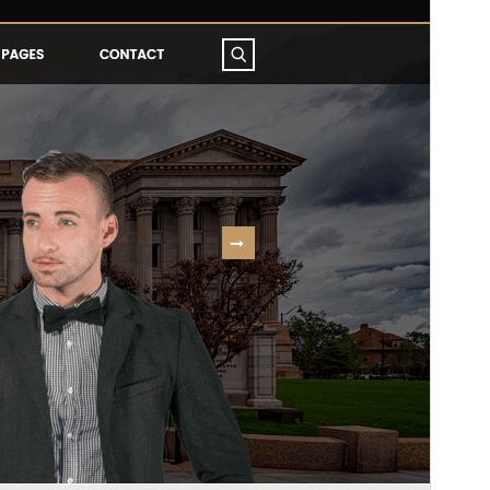
kommersiella uppgraderingar eller support.
Se
supportsidan
Förhandsgranska
Ladda ner
Version
2.3.3
Senast uppdaterat
29 juli 2026
Aktiva installationer
300+
WordPress-version
5.0
PHP-version
7.2
Temats startsida