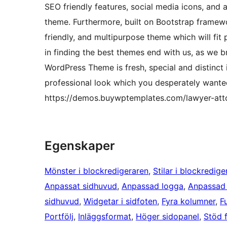
SEO friendly features, social media icons, and
theme. Furthermore, built on Bootstrap framewo
friendly, and multipurpose theme which will fit 
in finding the best themes end with us, as we b
WordPress Theme is fresh, special and distinct 
professional look which you desperately want
https://demos.buywptemplates.com/lawyer-att
Egenskaper
Mönster i blockredigeraren
, 
Stilar i blockredige
Anpassat sidhuvud
, 
Anpassad logga
, 
Anpassad
sidhuvud
, 
Widgetar i sidfoten
, 
Fyra kolumner
, 
F
Portfölj
, 
Inläggsformat
, 
Höger sidopanel
, 
Stöd f