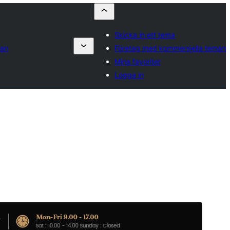
Skicka in ett tema
man
Företag med kommersiella teman
Mina favoriter
Logga in
Kommersiellt tema
Detta tema är gratis men erbjuder ytterligare betalda