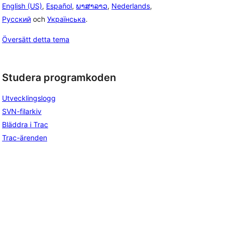
English (US)
,
Español
,
ພາສາລາວ
,
Nederlands
,
Русский
och
Українська
.
Översätt detta tema
Studera programkoden
Utvecklingslogg
SVN-filarkiv
Bläddra i Trac
Trac-ärenden