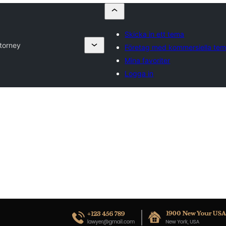
Skicka in ett tema
torney
Företag med kommersiella te
Mina favoriter
Logga in