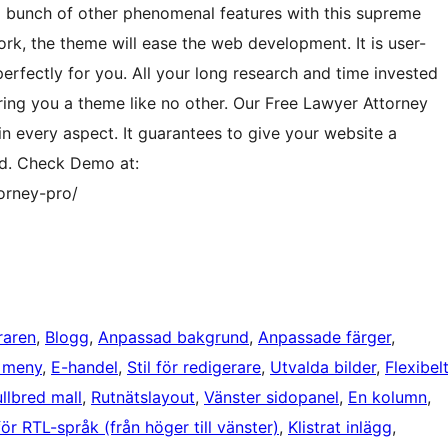
 a bunch of other phenomenal features with this supreme
rk, the theme will ease the web development. It is user-
perfectly for you. All your long research and time invested
ring you a theme like no other. Our Free Lawyer Attorney
in every aspect. It guarantees to give your website a
ed. Check Demo at:
orney-pro/
raren
, 
Blogg
, 
Anpassad bakgrund
, 
Anpassade färger
, 
 meny
, 
E-handel
, 
Stil för redigerare
, 
Utvalda bilder
, 
Flexibel
ullbred mall
, 
Rutnätslayout
, 
Vänster sidopanel
, 
En kolumn
, 
ör RTL-språk (från höger till vänster)
, 
Klistrat inlägg
, 