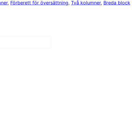
mner
, 
Förberett för översättning
, 
Två kolumner
, 
Breda block