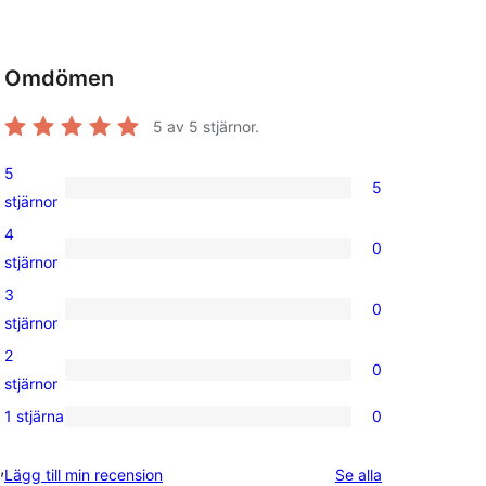
Omdömen
5
av 5 stjärnor.
5
5
5
stjärnor
5-
4
0
stjärniga
0
stjärnor
recensioner
4-
3
0
stjärniga
0
stjärnor
recensioner
3-
2
0
stjärniga
0
stjärnor
recensioner
2-
1 stjärna
0
0
stjärniga
1-
,
recensioner
recensioner
Lägg till min recension
Se alla
stjärniga