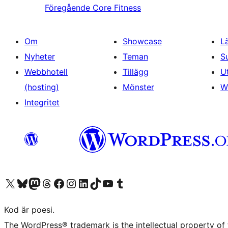
Föregående
Core Fitness
Om
Showcase
L
Nyheter
Teman
S
Webbhotell
Tillägg
U
(hosting)
Mönster
W
Integritet
Besök vår X-konto (f.d. Twitter)
Besök vårt Bluesky-konto
Besök vårt Mastodon-konto
Besök vårt Thread-konto
Besök vår Facebook-sida
Besök vårt Instagram-konto
Besök vårt LinkedIn-konto
Besök vårt TikTok-konto
Besök vår YouTube-kanal
Besök vårt Tumblr-konto
Kod är poesi.
The WordPress® trademark is the intellectual property of