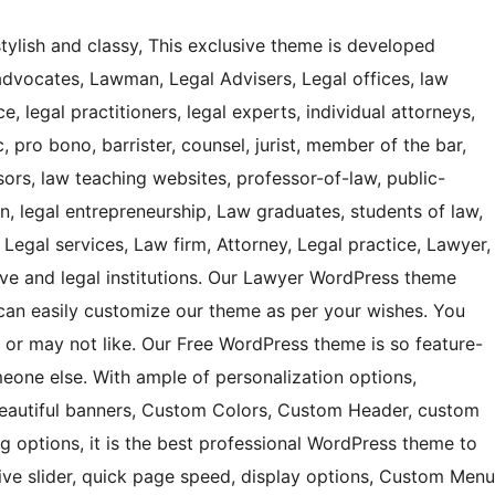
ylish and classy, This exclusive theme is developed
 advocates, Lawman, Legal Advisers, Legal offices, law
ce, legal practitioners, legal experts, individual attorneys,
ic, pro bono, barrister, counsel, jurist, member of the bar,
isors, law teaching websites, professor-of-law, public-
ion, legal entrepreneurship, Law graduates, students of law,
r, Legal services, Law firm, Attorney, Legal practice, Lawyer,
utive and legal institutions. Our Lawyer WordPress theme
can easily customize our theme as per your wishes. You
or may not like. Our Free WordPress theme is so feature-
meone else. With ample of personalization options,
 beautiful banners, Custom Colors, Custom Header, custom
 options, it is the best professional WordPress theme to
sive slider, quick page speed, display options, Custom Menu