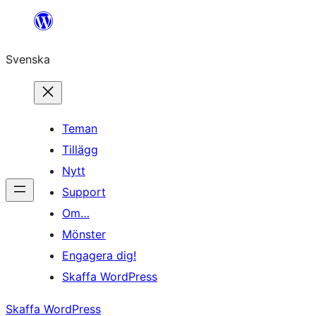
Hoppa
till
Svenska
innehåll
Teman
Tillägg
Nytt
Support
Om…
Mönster
Engagera dig!
Skaffa WordPress
Skaffa WordPress