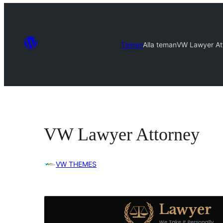
Teman
Alla teman
VW Lawyer At
VW Lawyer Attorney
VW THEMES