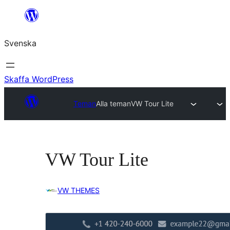
Hoppa
till
Svenska
innehåll
Skaffa WordPress
Teman
Alla teman
VW Tour Lite
VW Tour Lite
VW THEMES