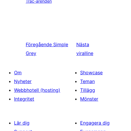
Trac-ärenden
Föregående
Simple
Nästa
Grey
viralline
Om
Showcase
Nyheter
Teman
Webbhotell (hosting)
Tillägg
Integritet
Mönster
Lär dig
Engagera dig