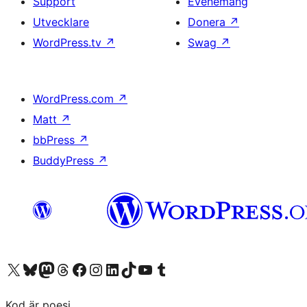
Support
Evenemang
Utvecklare
Donera
↗
WordPress.tv
↗
Swag
↗
WordPress.com
↗
Matt
↗
bbPress
↗
BuddyPress
↗
Besök vår X-konto (f.d. Twitter)
Besök vårt Bluesky-konto
Besök vårt Mastodon-konto
Besök vårt Thread-konto
Besök vår Facebook-sida
Besök vårt Instagram-konto
Besök vårt LinkedIn-konto
Besök vårt TikTok-konto
Besök vår YouTube-kanal
Besök vårt Tumblr-konto
Kod är poesi.