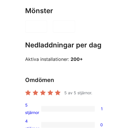
Mönster
Nedladdningar per dag
Aktiva installationer:
200+
Omdömen
5
av 5 stjärnor.
5
1
1
stjärnor
5-
4
0
stjärnig
0