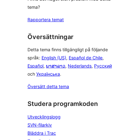
tema?
Rapportera temat
Översättningar
Detta tema finns tillgängligt på följande
språk:
English (US)
,
Español de Chile
,
Español
,
ພາສາລາວ
,
Nederlands
,
Русский
och
Українська
.
Översätt detta tema
Studera programkoden
Utvecklingslogg
SVN-filarkiv
Bläddra i Trac