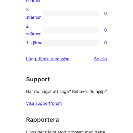
stjärnor
recension
4-
3
0
stjärniga
0
stjärnor
recensioner
3-
2
0
stjärniga
0
stjärnor
recensioner
2-
1 stjärna
0
0
stjärniga
1-
recensioner
recensioner
Lägg till min recension
Se alla
stjärniga
recensioner
Support
Har du något att säga? Behöver du hjälp?
Visa supportforum
Rapportera
Finns det något stort problem med detta