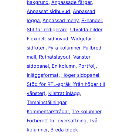
bakgrund
, 
Anpassade färger
, 
Anpassat sidhuvud
, 
Anpassad
logga
, 
Anpassad meny
, 
E-handel
, 
Stil för redigerare
, 
Utvalda bilder
, 
Flexibelt sidhuvud
, 
Widgetar i
sidfoten
, 
Fyra kolumner
, 
Fullbred
mall
, 
Rutnätslayout
, 
Vänster
sidopanel
, 
En kolumn
, 
Portfölj
, 
Inläggsformat
, 
Höger sidopanel
, 
Stöd för RTL-språk (från höger till
vänster)
, 
Klistrat inlägg
, 
Temainställningar
, 
Kommentarstrådar
, 
Tre kolumner
, 
Förberett för översättning
, 
Två
kolumner
, 
Breda block