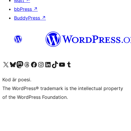
Matt
↗
bbPress
↗
BuddyPress
↗
Besök vår X-konto (f.d. Twitter)
Besök vårt Bluesky-konto
Besök vårt Mastodon-konto
Besök vårt Thread-konto
Besök vår Facebook-sida
Besök vårt Instagram-konto
Besök vårt LinkedIn-konto
Besök vårt TikTok-konto
Besök vår YouTube-kanal
Besök vårt Tumblr-konto
Kod är poesi.
The WordPress® trademark is the intellectual property
of the WordPress Foundation.