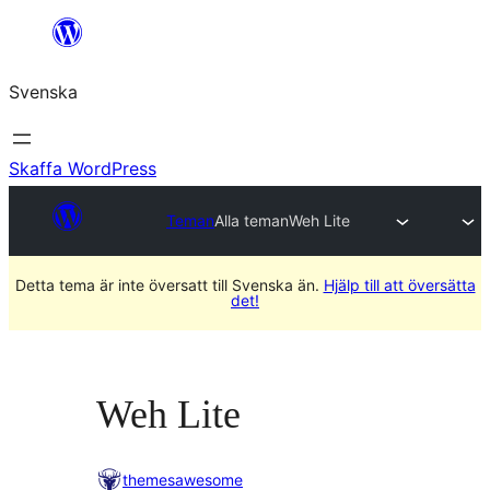
Hoppa
till
Svenska
innehåll
Skaffa WordPress
Teman
Alla teman
Weh Lite
Detta tema är inte översatt till Svenska än.
Hjälp till att översätta
det!
Weh Lite
themesawesome