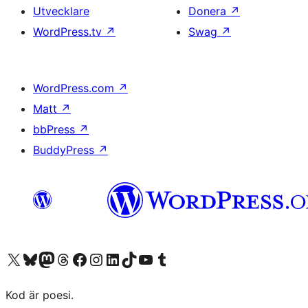
Utvecklare
Donera
↗
WordPress.tv
↗
Swag
↗
WordPress.com
↗
Matt
↗
bbPress
↗
BuddyPress
↗
Besök vår X-konto (f.d. Twitter)
Besök vårt Bluesky-konto
Besök vårt Mastodon-konto
Besök vårt Thread-konto
Besök vår Facebook-sida
Besök vårt Instagram-konto
Besök vårt LinkedIn-konto
Besök vårt TikTok-konto
Besök vår YouTube-kanal
Besök vårt Tumblr-konto
Kod är poesi.