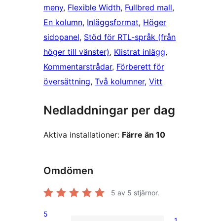
meny
, 
Flexible Width
, 
Fullbred mall
, 
En kolumn
, 
Inläggsformat
, 
Höger
sidopanel
, 
Stöd för RTL-språk (från
höger till vänster)
, 
Klistrat inlägg
, 
Kommentarstrådar
, 
Förberett för
översättning
, 
Två kolumner
, 
Vitt
Nedladdningar per dag
Aktiva installationer:
Färre än 10
Omdömen
5
av 5 stjärnor.
5
1