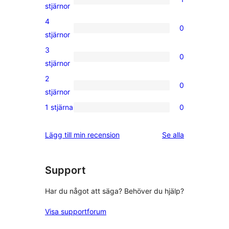
1
stjärnor
5-
4
0
stjärnig
0
stjärnor
recension
4-
3
0
stjärniga
0
stjärnor
recensioner
3-
2
0
stjärniga
0
stjärnor
recensioner
2-
1 stjärna
0
0
stjärniga
1-
recensioner
recensioner
Lägg till min recension
Se alla
stjärniga
recensioner
Support
Har du något att säga? Behöver du hjälp?
Visa supportforum