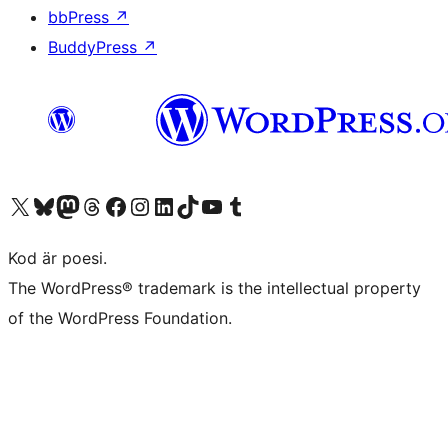
bbPress
↗
BuddyPress
↗
Besök vår X-konto (f.d. Twitter)
Besök vårt Bluesky-konto
Besök vårt Mastodon-konto
Besök vårt Thread-konto
Besök vår Facebook-sida
Besök vårt Instagram-konto
Besök vårt LinkedIn-konto
Besök vårt TikTok-konto
Besök vår YouTube-kanal
Besök vårt Tumblr-konto
Kod är poesi.
The WordPress® trademark is the intellectual property
of the WordPress Foundation.