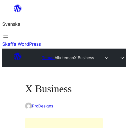
Hoppa
till
Svenska
innehåll
Skaffa WordPress
Teman
Alla teman
X Business
X Business
ProDesigns