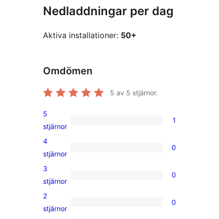
Nedladdningar per dag
Aktiva installationer:
50+
Omdömen
5
av 5 stjärnor.
5
1
1
stjärnor
5-
4
0
stjärnig
0
stjärnor
recension
4-
3
0
stjärniga
0
stjärnor
recensioner
3-
2
0
stjärniga
0
stjärnor
recensioner