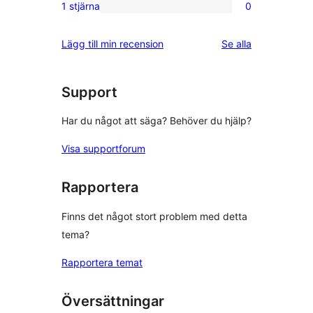
2-
1 stjärna
0
0
stjärniga
1-
recensioner
recensioner
Lägg till min recension
Se alla
stjärniga
recensioner
Support
Har du något att säga? Behöver du hjälp?
Visa supportforum
Rapportera
Finns det något stort problem med detta
tema?
Rapportera temat
Översättningar