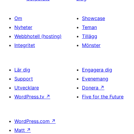
Om
Showcase
Nyheter
Teman
Webbhotell (hosting)
Tillägg
Integritet
Mönster
Lär dig
Engagera dig
Support
Evenemang
Utvecklare
Donera
↗
WordPress.tv
↗
Five for the Future
WordPress.com
↗
Matt
↗