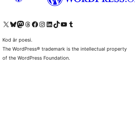
Besök vår X-konto (f.d. Twitter)
Besök vårt Bluesky-konto
Besök vårt Mastodon-konto
Besök vårt Thread-konto
Besök vår Facebook-sida
Besök vårt Instagram-konto
Besök vårt LinkedIn-konto
Besök vårt TikTok-konto
Besök vår YouTube-kanal
Besök vårt Tumblr-konto
Kod är poesi.
The WordPress® trademark is the intellectual property
of the WordPress Foundation.