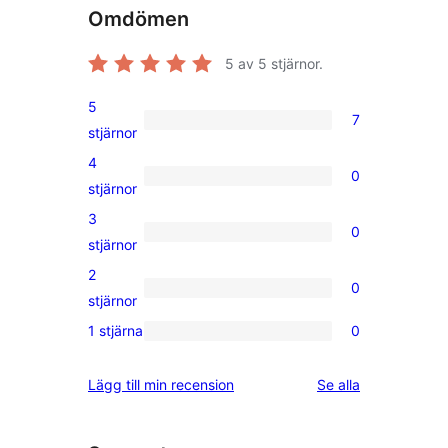
Omdömen
5
av 5 stjärnor.
5
7
7
stjärnor
5-
4
0
stjärniga
0
stjärnor
recensioner
4-
3
0
stjärniga
0
stjärnor
recensioner
3-
2
0
stjärniga
0
stjärnor
recensioner
2-
1 stjärna
0
0
stjärniga
1-
recensioner
recensioner
Lägg till min recension
Se alla
stjärniga
recensioner