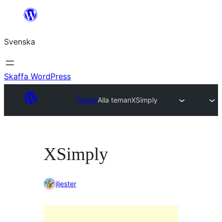
Hoppa
till
Svenska
innehåll
Skaffa WordPress
Teman
Alla teman
XSimply
XSimply
iljester