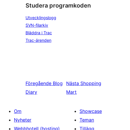
Studera programkoden
Utvecklingslogg
SVN-filarkiv
Bläddra i Trac
Trac-ärenden
Föregående
Blog
Nästa
Shopping
Diary
Mart
Om
Showcase
Nyheter
Teman
Webbhotell (hosting)
Tillägg