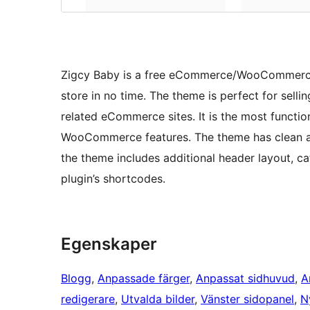
Zigcy Baby is a free eCommerce/WooCommerce c
store in no time. The theme is perfect for selli
related eCommerce sites. It is the most funct
WooCommerce features. The theme has clean an
the theme includes additional header layout, c
plugin’s shortcodes.
Egenskaper
Blogg
, 
Anpassade färger
, 
Anpassat sidhuvud
, 
A
redigerare
, 
Utvalda bilder
, 
Vänster sidopanel
, 
N