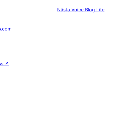
Nästa
Voice Blog Lite
s.com
↗
ss
↗