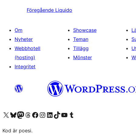
Föregående
Liquido
Om
Showcase
L
Nyheter
Teman
S
Webbhotell
Tillägg
U
(hosting)
Mönster
W
Integritet
Besök vår X-konto (f.d. Twitter)
Besök vårt Bluesky-konto
Besök vårt Mastodon-konto
Besök vårt Thread-konto
Besök vår Facebook-sida
Besök vårt Instagram-konto
Besök vårt LinkedIn-konto
Besök vårt TikTok-konto
Besök vår YouTube-kanal
Besök vårt Tumblr-konto
Kod är poesi.