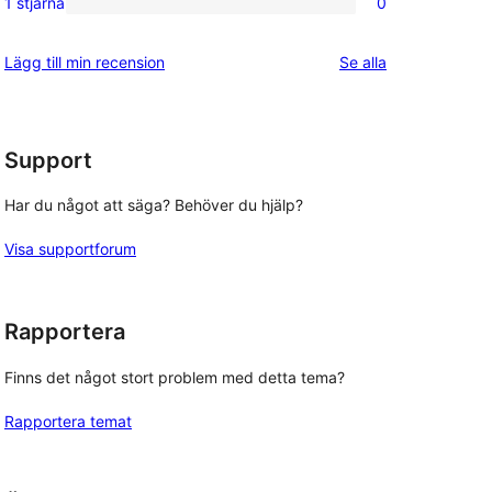
1 stjärna
0
0
stjärniga
1-
recensioner
recensioner
Lägg till min recension
Se alla
stjärniga
recensioner
Support
Har du något att säga? Behöver du hjälp?
Visa supportforum
Rapportera
Finns det något stort problem med detta tema?
Rapportera temat