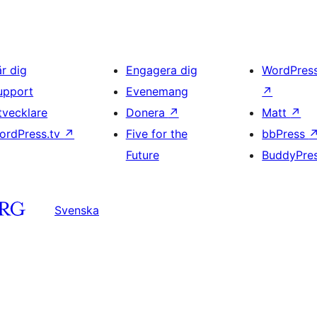
är dig
Engagera dig
WordPres
upport
Evenemang
↗
tvecklare
Donera
↗
Matt
↗
ordPress.tv
↗
Five for the
bbPress
Future
BuddyPre
Svenska