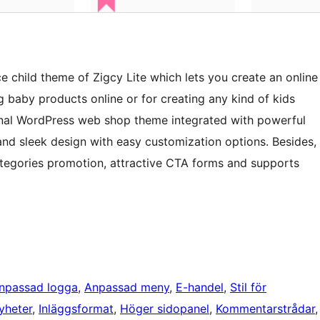
hild theme of Zigcy Lite which lets you create an online
ng baby products online or for creating any kind of kids
ional WordPress web shop theme integrated with powerful
d sleek design with easy customization options. Besides,
ategories promotion, attractive CTA forms and supports
npassad logga
, 
Anpassad meny
, 
E-handel
, 
Stil för
yheter
, 
Inläggsformat
, 
Höger sidopanel
, 
Kommentarstrådar
,