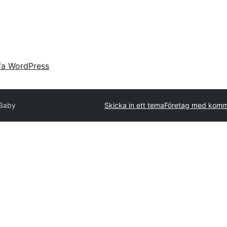
fa WordPress
 Baby
Skicka in ett tema
Företag med komme