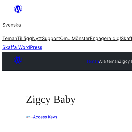
Hoppa
till
Svenska
innehåll
Teman
Tillägg
Nytt
Support
Om…
Mönster
Engagera dig!
Skaf
Skaffa WordPress
Teman
Alla teman
Zigcy
Zigcy Baby
Access Keys