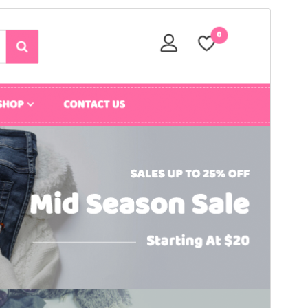
Förhandsgranska
Ladda ner
Detta är ett barntema för
Zigcy Lite
.
Version
1.0.7
Senast uppdaterat
11 juni 2025
Aktiva installationer
20+
WordPress-version
4.7
PHP-version
5.6
Temats startsida